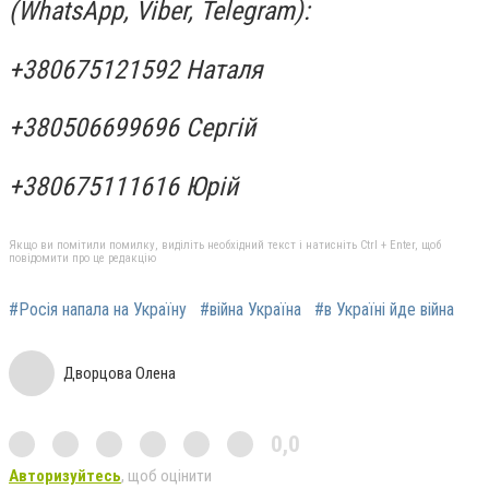
(WhatsApp, Viber, Telegram):
+380675121592 Наталя
+380506699696 Сергій
+380675111616 Юрій
Якщо ви помітили помилку, виділіть необхідний текст і натисніть Ctrl + Enter, щоб
повідомити про це редакцію
#Росія напала на Україну
#війна Україна
#в Україні йде війна
Дворцова Олена
0,0
Авторизуйтесь
, щоб оцінити