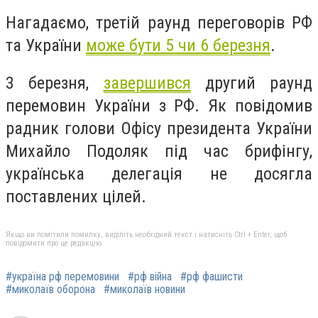
Нагадаємо, третій раунд переговорів РФ
та України
може бути 5 чи 6 березня
.
3 березня,
завершився
другий раунд
перемовин України з РФ. Як повідомив
радник голови Офісу президента України
Михайло Подоляк під час брифінгу,
українська делегація не досягла
поставлених цілей.
Якщо ви помітили помилку, виділіть необхідний текст і натисніть Ctrl + Enter, щоб
повідомити про це редакцію
#україна рф перемовини
#рф війна
#рф фашисти
#миколаїв оборона
#миколаїв новини