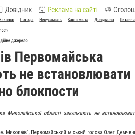
Довідник
Реклама на сайті
Оголо
Вакансії
Погода
Нерухомість
Карта міста
Довідкова
Питання
пости
дійне джерело
ів Первомайська
ть не встановлювати
но блокпости
а Миколаївської області закликають не встановлюват
не. Миколаїв", Первомайський міський голова Олег Демчен