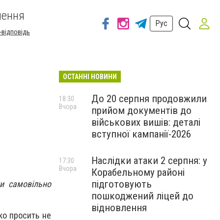
шення
Рус
-відповідь
ОСТАННІ НОВИНИ
До 20 серпня продовжили
18:30
Вчора
прийом документів до
військових вишів: деталі
вступної кампанії-2026
Наслідки атаки 2 серпня: у
17:30
Вчора
Корабельному районі
підготовують
и самовільно
пошкоджений ліцей до
відновлення
ко просить не