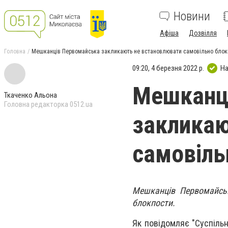
Новини
Афіша
Дозвілля
Головна
Мешканців Первомайська закликають не встановлювати самовільно блок
09:20, 4 березня 2022 р.
На
Мешканц
Ткаченко Альона
Головна редакторка 0512.ua
закликаю
самовіль
Мешканців Первомайськ
блокпости.
Як повідомляє "Суспіль