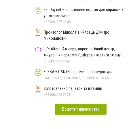
FanDay.net – спортивний портал для справжніх
уболівальників
+380(44)247-13-80
Проктолог Миколаїв - Рябець Дмитро
Миколайович
Life Altera. Альтера, наркологічний центр,
лікування наркоманії, лікування алкоголізму,
зняття ломки
+380(97)741-44-47
ELESA + GANTER, промислова фурнітура
0443002212, 0800750875, +380(98)011-84-55
Виготовлення печаток та штампів
+380(66)000-76-28
Додати підприємство