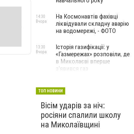
навчального року
На Космонавтів фахівці
14:30
Вчора
ліквідували складну аварію
на водомережі, - ФОТО
Історія газифікації: у
13:30
Вчора
«Газмережах» розповіли, де
в Миколаєві вперше
з'явився газ
Літній відпочинок у
13:00
Вчора
Миколаєві 2026: шукаємо
ТОП НОВИНИ
нові враження та
Вісім ударів за ніч:
перезавантаження
росіяни спалили школу
ПАРТНЕРСЬКИЙ СПЕЦПРОЄКТ
на Миколаївщині