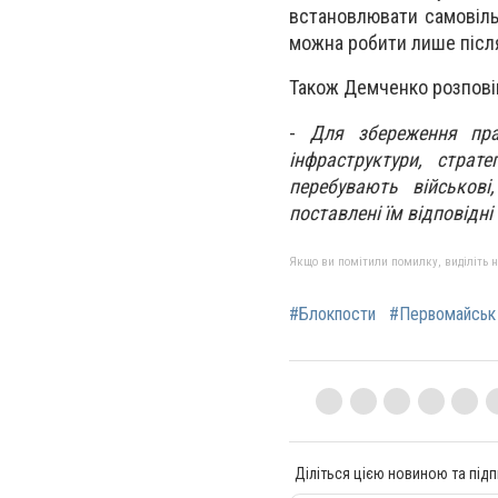
встановлювати самовіль
можна робити лише післ
Також Демченко розповів
-
Для збереження прав
інфраструктури, страте
перебувають військов
поставлені їм відповідні
Якщо ви помітили помилку, виділіть нео
#Блокпости
#Первомайськ
Діліться цією новиною та підп