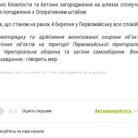
но блокпости та бетонні загородження на шляхах сполуч
я погодження з Оперативним штабом.
, що станом на ранок 4 березня у Первомайську все спокій
опорядку та здійснення воєнізованої охорони об’єкт
гічних об’єктів на території Первомайської територіа
і, територіальна оборона та загони самооборони. Во
 завдання,
- говорить мер.
бхідний текст і натисніть Ctrl + Enter, щоб повідомити про це редакцію
0,0
Оцініть першим
Авторизируйтесь
, ч
исуйтесь на наші канали