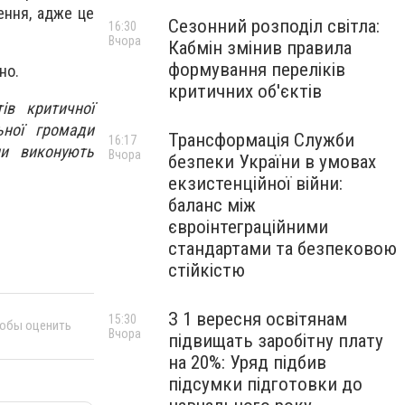
ення, адже це
Сезонний розподіл світла:
16:30
Вчора
Кабмін змінив правила
формування переліків
но.
критичних об'єктів
ів критичної
льної громади
Трансформація Служби
16:17
ни виконують
Вчора
безпеки України в умовах
екзистенційної війни:
баланс між
євроінтеграційними
стандартами та безпековою
стійкістю
З 1 вересня освітянам
15:30
тобы оценить
Вчора
підвищать заробітну плату
на 20%: Уряд підбив
підсумки підготовки до