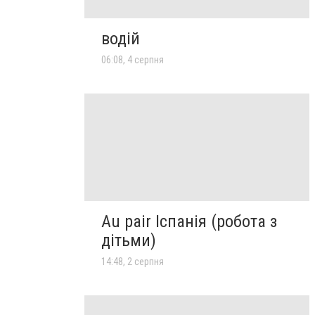
водій
06:08, 4 серпня
Au pair Іспанія (робота з
дітьми)
14:48, 2 серпня