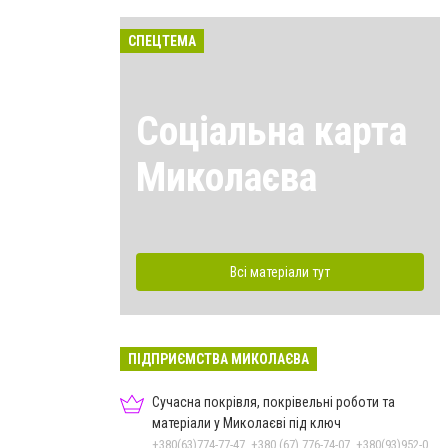
СПЕЦТЕМА
Соціальна карта
Миколаєва
Всі матеріали тут
ПІДПРИЄМСТВА МИКОЛАЄВА
Сучасна покрівля, покрівельні роботи та
матеріали у Миколаєві під ключ
+380(63)774-77-47, +380 (67) 776-74-07, +380(93)952-02-91