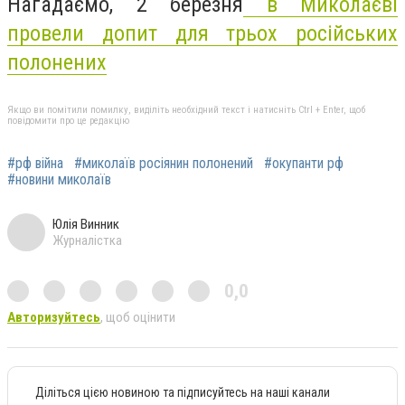
Нагадаємо, 2 березня
в Миколаєві
провели допит для трьох російських
полонених
Якщо ви помітили помилку, виділіть необхідний текст і натисніть Ctrl + Enter, щоб
повідомити про це редакцію
#рф війна
#миколаїв росіянин полонений
#окупанти рф
#новини миколаїв
Юлія Винник
Журналістка
0,0
Авторизуйтесь
, щоб оцінити
Діліться цією новиною та підписуйтесь на наші канали