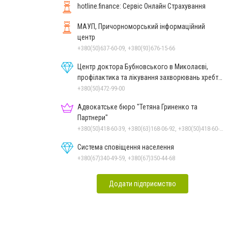
hotline.finance: Сервіс Онлайн Страхування
МАУП, Причорноморський інформаційний
центр
+380(50)637-60-09, +380(93)676-15-66
Центр доктора Бубновського в Миколаєві,
профілактика та лікування захворювань хребта
і суглобів
+380(50)472-99-00
Адвокатське бюро "Тетяна Гриненко та
Партнери"
+380(50)418-60-39, +380(63)168-06-92, +380(50)418-60-39
Система сповіщення населення
+380(67)340-49-59, +380(67)350-44-68
Додати підприємство