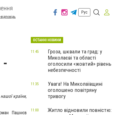
шення
Рус
-відповідь
ОСТАННІ НОВИНИ
Гроза, шквали та град: у
11:45
Миколаєві та області
 -
оголосили «жовтий» рівень
небезпечності
Увага! На Миколаївщині
11:35
оголошено повітряну
тривогу
 нашої країни,
Житло відновили повністю:
11:00
 Роман Пашнєв