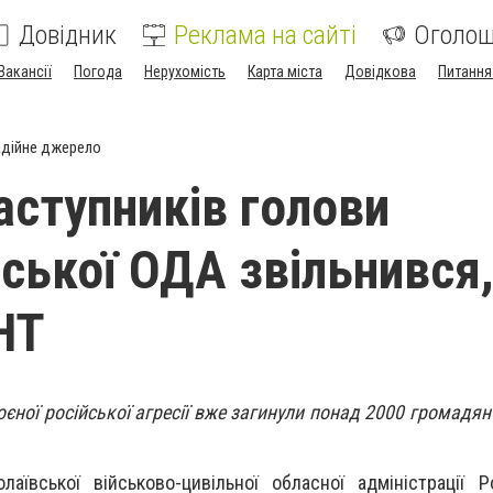
Довідник
Реклама на сайті
Оголо
Вакансії
Погода
Нерухомість
Карта міста
Довідкова
Питання
дійне джерело
аступників голови
ської ОДА звільнився,
НТ
оєної російської агресії вже загинули понад 2000 громадян
лаївської військово-цивільної обласної адміністрації