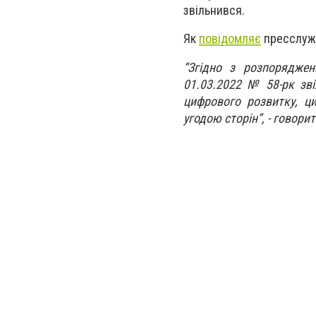
звільнився.
Як
повідомляє
пресслужба
“Згідно з розпоряджен
01.03.2022 № 58-рк зв
цифрового розвитку, ц
угодою сторін”, - говори