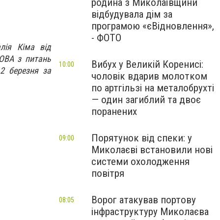
родина з Миколаївщини
відбудувала дім за
програмою «єВідновлення»,
- ФОТО
алія Кіма від
 ОВА з питань
Вибух у Великій Коренисі:
10:00
2 березня за
чоловік вдарив молотком
по артгільзі на металобрухті
— один загиблий та двоє
поранених
Порятунок від спеки: у
09:00
Миколаєві встановили нові
системи охолодження
повітря
Ворог атакував портову
08:05
інфраструктуру Миколаєва