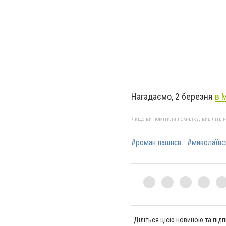
Нагадаємо, 2 березня
в 
Якщо ви помітили помилку, виділіть нео
#роман пашнєв
#миколаївс
Діліться цією новиною та підп