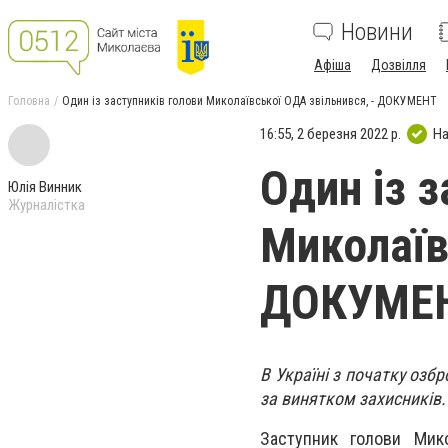
Новини
Афіша
Дозвілля
Головна
Один із заступників голови Миколаївської ОДА звільнився, - ДОКУМЕНТ
16:55, 2 березня 2022 р.
На
Один із з
Юлія Винник
Журналістка
Миколаїв
ДОКУМЕ
В Україні з початку озбр
за винятком захисників.
Заступник голови Мико