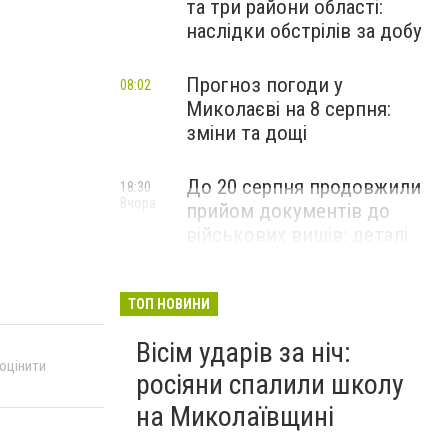
та три райони області:
наслідки обстрілів за добу
Прогноз погоди у
08:02
Миколаєві на 8 серпня:
зміни та дощі
До 20 серпня продовжили
18:30
Вчора
прийом документів до
військових вишів: деталі
вступної кампанії-2026
ТОП НОВИНИ
Вісім ударів за ніч:
 оцінити
росіяни спалили школу
на Миколаївщині