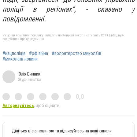
поліції в регіонах", - сказано у
повідомленні.
Якщо ви помітили помилку, виділіть необхідний текст і натисніть Ctrl + Enter, щоб
повідомити про це редакцію
#нацполіція
#рф війна
#волонтерство миколаїв
#миколаїв новини
Юлія Винник
Журналістка
0,0
Авторизуйтесь
, щоб оцінити
Діліться цією новиною та підписуйтесь на наші канали