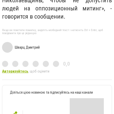
Николаевщины, чтобы не допустить
людей на оппозиционный митинг», -
говорится в сообщении.
Якщо ви помітили помилку, виділіть необхідний текст і натисніть Ctrl + Enter, щоб
повідомити про це редакцію
Шварц Дмитрий
0,0
Авторизуйтесь
, щоб оцінити
Діліться цією новиною та підписуйтесь на наші канали