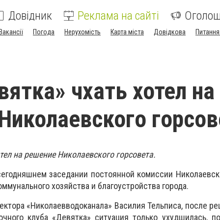
Довідник
Реклама на сайті
Оголо
Вакансії
Погода
Нерухомість
Карта міста
Довідкова
Питання
вятка» чхать хотел на
Николаевского горсов
тел на решение Николаевского горсовета.
сегодняшнем заседании постоянной комиссии Николаевск
ммунального хозяйства и благоустройства города.
ректора «Николаевводоканала» Василия Тельписа, после р
ночного
клуба «Девятка» ситуация только ухудшилась, п