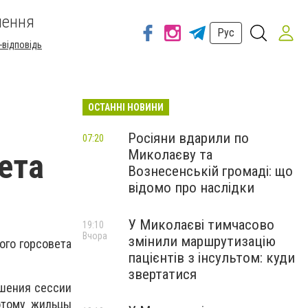
шення
Рус
-відповідь
ОСТАННІ НОВИНИ
Росіяни вдарили по
07:20
Миколаєву та
ета
Вознесенській громаді: що
відомо про наслідки
У Миколаєві тимчасово
19:10
Вчора
змінили маршрутизацію
ого горсовета
пацієнтів з інсультом: куди
звертатися
ешения сессии
отому жильцы