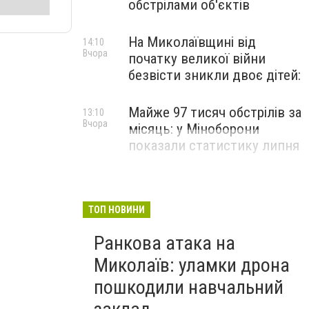
обстрілами об'єктів
На Миколаївщині від
14:10
Вчора
початку великої війни
безвісти зникли двоє дітей:
Майже 97 тисяч обстрілів за
13:10
Вчора
місяць: у Міноборони
показали статистику липня
ТОП НОВИНИ
Ранкова атака на
Миколаїв: уламки дрона
пошкодили навчальний