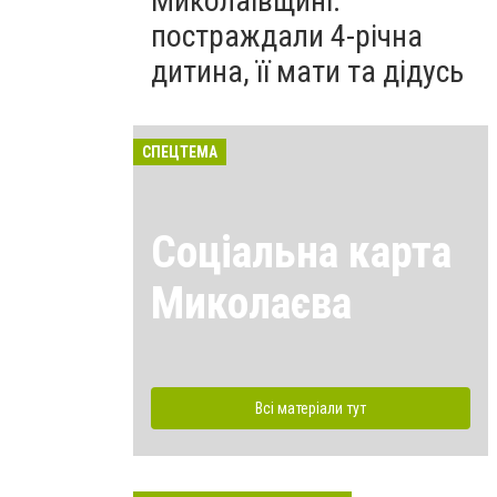
Миколаївщині:
постраждали 4-річна
дитина, її мати та дідусь
СПЕЦТЕМА
Соціальна карта
Миколаєва
Всі матеріали тут