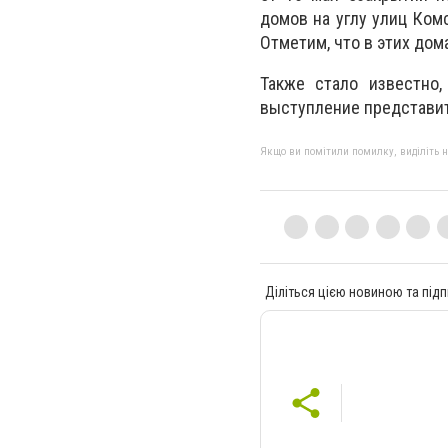
домов на углу улиц Комс
Отметим, что в этих до
Также стало известно,
выступление представит
Якщо ви помітили помилку, виділіть нео
Діліться цією новиною та підп