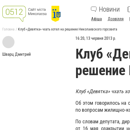
Новини
Афіша
Дозвілля
Головна
Клуб «Девятка» чхать хотел на решение Николаевского горсовета
16:20, 13 червня 2013 р.
Клуб «Де
Шварц Дмитрий
решение 
Клуб «Девятка» чхать хо
Об этом говорилось на 
по вопросам жилищно-ко
По словам депутата, ди
от 16 мая о
закрытии 