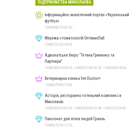
ПІДПРИЄМСТВА МИКОЛАЄВА
Інформаційно-аналітичний портал «Український
футбол»
+380(44)570-62-50
Мережа стоматологій ОптімалЛаб
+380(73)124-55-65
Адвокатське бюро "Тетяна Гриненко та
Партнери"
+380(50)418-60-39, +380(63)168-06-92, +380(50)418-60-39
Ветеринарна клініка Vet.Doctor+
+380(67)900-15-43
Асторія, ресторанно-готельний комплекс в
Миколаєві
+380(93)635-05-93, +380(63)244-23-48, +380(51)276-81-65, +380(93)361-03-37, +380(95)172-60-42, +380(51)277-66-77, +380(68)916-39-76
Пансіонат для літніх людей Грааль
+380(67)255-11-55