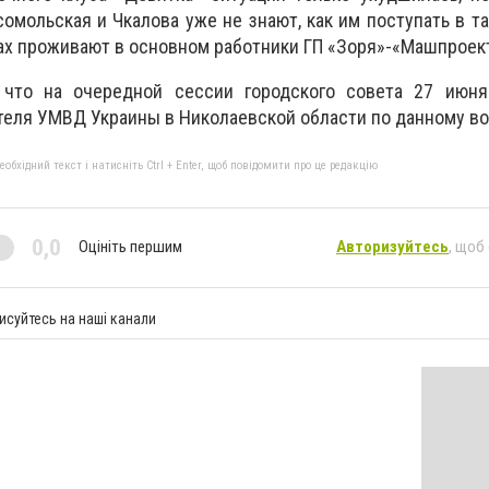
омольская и Чкалова уже не знают, как им поступать в та
мах проживают в основном работники ГП «Зоря»-«Машпроек
 что на очередной сессии городского совета 27 июня
еля УМВД Украины в Николаевской области по данному во
бхідний текст і натисніть Ctrl + Enter, щоб повідомити про це редакцію
0,0
Оцініть першим
Авторизуйтесь
, щоб
исуйтесь на наші канали