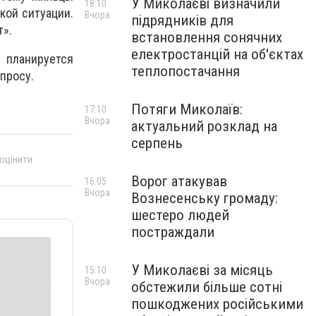
У Миколаєві визначили
18:10
кой ситуации.
Вчора
підрядників для
т».
встановлення сонячних
електростанцій на об'єктах
 планируется
теплопостачання
просу.
Потяги Миколаїв:
17:10
Вчора
актуальний розклад на
серпень
 оцінити
Ворог атакував
16:05
Вчора
Вознесенську громаду:
шестеро людей
постраждали
У Миколаєві за місяць
15:10
Вчора
обстежили більше сотні
пошкоджених російськими