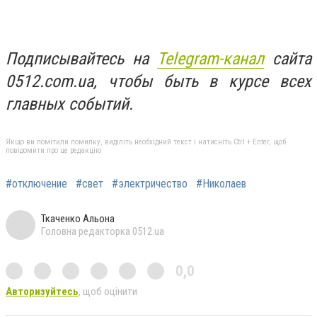
Подписывайтесь на
Telegram-канал
сайта
0512.com.ua, чтобы быть в курсе всех
главных событий.
Якщо ви помітили помилку, виділіть необхідний текст і натисніть Ctrl + Enter, щоб
повідомити про це редакцію
#отключение
#свет
#электричество
#Николаев
Ткаченко Альона
Головна редакторка 0512.ua
0,0
Авторизуйтесь
, щоб оцінити