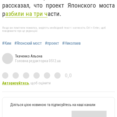
рассказал, что п
роект Японского моста
р
азбили на три ч
асти.
Якщо ви помітили помилку, виділіть необхідний текст і натисніть Ctrl + Enter, щоб
повідомити про це редакцію
#Ким
#Японский мост
#проект
#Николаев
Ткаченко Альона
Головна редакторка 0512.ua
0,0
Авторизуйтесь
, щоб оцінити
Діліться цією новиною та підписуйтесь на наші канали