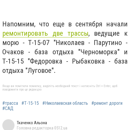
Напомним, что еще в сентября начали
ремонтировать две трассы
, ведущие к
морю - Т-15-07 "Николаев - Парутино -
Очаков - база отдыха "Черноморка" и
Т-15-15 "Федоровка - Рыбаковка - база
отдыха "Луговое".
Якщо ви помітили помилку, виділіть необхідний текст і натисніть Ctrl + Enter, щоб
повідомити про це редакцію
#трасса
#Т-15-15
#Николаевская область
#ремонт дороги
#САД
Ткаченко Альона
Головна редакторка 0512.ua