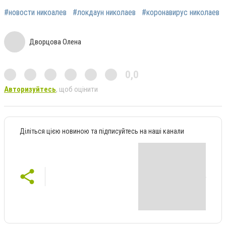
#новости никоалев
#локдаун николаев
#коронавирус николаев
Дворцова Олена
0,0
Авторизуйтесь
, щоб оцінити
Діліться цією новиною та підписуйтесь на наші канали