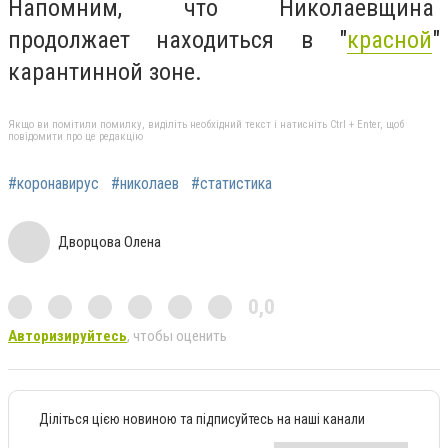
Напомним, что Николаевщина
продолжает находиться в "
красной
"
карантинной зоне.
Якщо ви помітили помилку, виділіть необхідний текст і натисніть Ctrl + Enter, щоб
повідомити про це редакцію
#коронавирус
#николаев
#статистика
Дворцова Олена
0,0
Авторизируйтесь
, чтобы оценить
Діліться цією новиною та підписуйтесь на наші канали