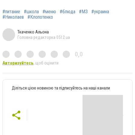
#питание
#школа
#меню
#блюда
#МЗ
#украина
#Николаев
#Клопотенко
Ткаченко Альона
Головна редакторка 0512.ua
0,0
Авторизуйтесь
, щоб оцінити
Діліться цією новиною та підписуйтесь на наші канали