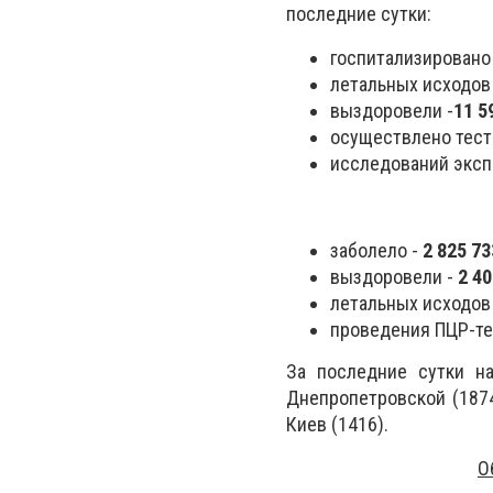
последние сутки:
госпитализировано
летальных исходов
выздоровели -
11 5
осуществлено тест
исследований экспр
заболело -
2 825 7
выздоровели -
2 4
летальных исходов
проведения ПЦР-те
За последние сутки н
Днепропетровской (1874)
Киев (1416).
О