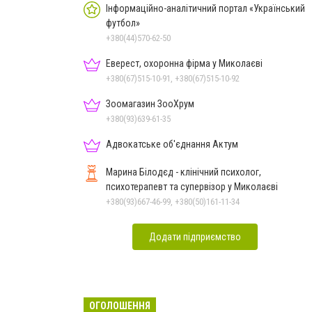
Інформаційно-аналітичний портал «Український
футбол»
+380(44)570-62-50
Еверест, охоронна фірма у Миколаєві
+380(67)515-10-91, +380(67)515-10-92
Зоомагазин ЗооХрум
+380(93)639-61-35
Адвокатське об'єднання Актум
Марина Білодєд - клінічний психолог,
психотерапевт та супервізор у Миколаєві
+380(93)667-46-99, +380(50)161-11-34
Додати підприємство
ОГОЛОШЕННЯ