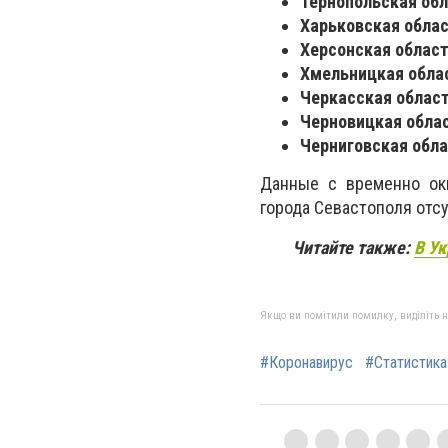
Тернопольская обл
Харьковская облас
Херсонская област
Хмельницкая облас
Черкасская област
Черновицкая облас
Черниговская обла
Данные с временно ок
города Севастополя отс
Читайте также:
В Ук
Якщо ви помітили помилку, виділіть нео
#Коронавирус
#Статистика