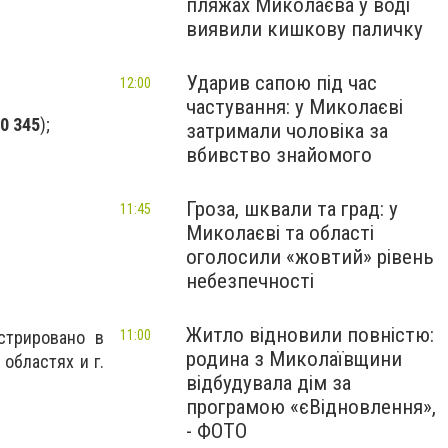
пляжах Миколаєва у воді
виявили кишкову паличку
Ударив сапою під час
12:00
частування: у Миколаєві
0 345
);
затримали чоловіка за
вбивство знайомого
Гроза, шквали та град: у
11:45
Миколаєві та області
оголосили «жовтий» рівень
небезпечності
Житло відновили повністю:
стрировано в
11:00
родина з Миколаївщини
областях и г.
відбудувала дім за
програмою «єВідновлення»,
- ФОТО