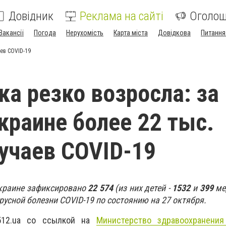
Довідник
Реклама на сайті
Оголо
Вакансії
Погода
Нерухомість
Карта міста
Довідкова
Питання
аев COVID-19
ка резко возросла: за
Украине более 22 тыс.
учаев COVID-19
Украине зафиксировано
22 574
(из них детей -
1532
и
399
ме
русной болезни COVID-19 по состоянию на 27 октября.
512.ua со ссылкой на
Министерство здравоохранения