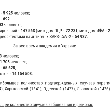
 -
5 925
человек;
 -
692
;
93
человека;
ирований -
147 563
(методом ПЦР -
72 231
, методом ИФА -
2
есс-тестами на антиген к SARS-CoV-2 -
54 987.
За все время пандемии в Украине
33
человек;
01 705
человек;
 -
65 628
;
стов -
14 154 508.
аибольшее количество подтвержденных случаев зареги
, Харьковской (1641), Одесской (1477), Львовской (1426) 
бщее количество случаев заболевания в регионах