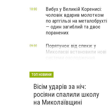
Вибух у Великій Коренисі:
10:00
чоловік вдарив молотком
по артгільзі на металобрухті
— один загиблий та двоє
поранених
Порятунок від спеки: у
09:00
Миколаєві встановили нові
системи охолодження
повітря
ТОП НОВИНИ
Вісім ударів за ніч:
росіяни спалили школу
на Миколаївщині