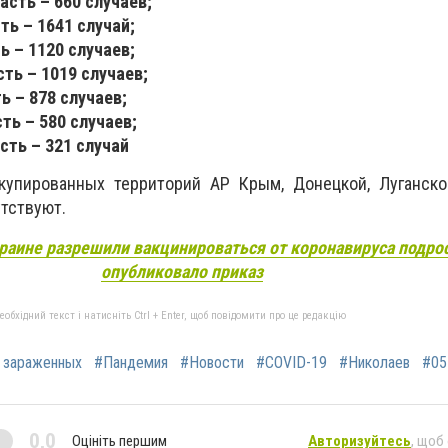
асть – 660 случаев;
ть – 1641 случай;
ь – 1120 случаев;
ть – 1019 случаев;
ь – 878 случаев;
ть – 580 случаев;
сть – 321 случай
купированных территорий АР Кры
м
, Д
онецкой, Луганск
утствуют.
раине разрешили вакцинироваться от коронавируса подро
опубликовало приказ
бхідний текст і натисніть Ctrl + Enter, щоб повідомити про це редакцію
 зараженных
#Пандемия
#Новости
#COVID-19
#Николаев
#05
0,0
Оцініть першим
Авторизуйтесь
, щоб