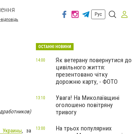
шення
Рус
-відповідь
ОСТАННІ НОВИНИ
Як ветерану повернутися до
14:00
цивільного життя:
презентовано чітку
дорожню карту, - ФОТО
Увага! На Миколаївщині
13:10
оголошено повітряну
дработников)
тривогу
На трьох популярних
13:00
 Украины
, за