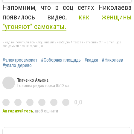
Напомним, что в соц сетях Николаева
появилось видео,
как женщины
"угоняют" самокаты.
Якщо ви помітили помилку, виділіть необхідний текст і натисніть Ctrl + Enter, щоб
повідомити про це редакцію
#электросамокат
#Соборная площадь
#кадка
#Николаев
#упало дерево
Ткаченко Альона
Головна редакторка 0512.ua
0,0
Авторизуйтесь
, щоб оцінити