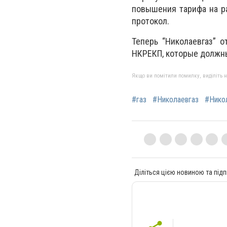
повышения тарифа на ра
протокол.
Теперь “Николаевгаз” 
НКРЕКП, которые должны
Якщо ви помітили помилку, виділіть нео
#газ
#Николаевгаз
#Нико
Діліться цією новиною та підп