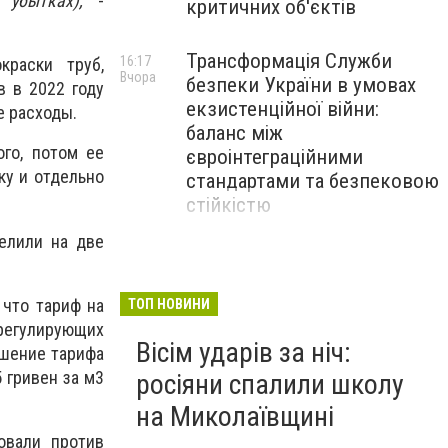
убытках),
-
критичних об'єктів
Трансформація Служби
16:17
краски труб,
Вчора
безпеки України в умовах
в в 2022 году
екзистенційної війни:
ие расходы.
баланс між
ого, потом ее
євроінтеграційними
ку и отдельно
стандартами та безпековою
стійкістю
елили на две
З 1 вересня освітянам
15:30
Вчора
підвищать заробітну плату
 что тариф на
на 20%: Уряд підбив
ТОП НОВИНИ
регулирующих
підсумки підготовки до
Вісім ударів за ніч:
ышение тарифа
навчального року
 гривен за м3
росіяни спалили школу
на Миколаївщині
овали против