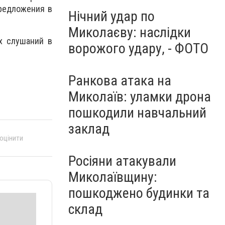
предложения в
Нічний удар по
Миколаєву: наслідки
х слушаний в
ворожого удару, - ФОТО
Ранкова атака на
Миколаїв: уламки дрона
пошкодили навчальний
заклад
 оцінити
Росіяни атакували
Миколаївщину:
пошкоджено будинки та
склад