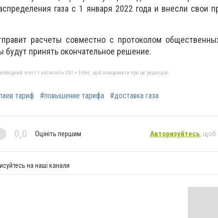
спределения газа с 1 января 2022 года и внесли свои 
отправит расчеты совместно с протоколом общественны
 будут принять окончательное решение.
бхідний текст і натисніть Ctrl + Enter, щоб повідомити про це редакцію
лаев тариф
#повышение тарифа
#доставка газа
0,0
Оцініть першим
Авторизуйтесь
, щоб
исуйтесь на наші канали