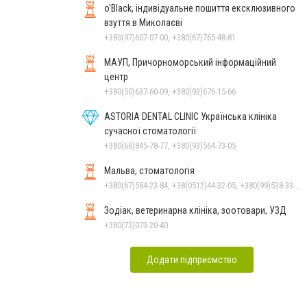
o'Black, індивідуальне пошиття ексклюзивного
взуття в Миколаєві
+380(97)607-07-00, +380(67)765-48-81
МАУП, Причорноморський інформаційний
центр
+380(50)637-60-09, +380(93)676-15-66
ASTORIA DENTAL CLINIC Українська клініка
сучасної стоматології
+380(66)845-78-77, +380(93)564-73-05
Мальва, стоматологія
+380(67)584-23-84, +38(0512)44-32-05, +380(99)538-33-25, +380(63)977-35-54
Зодіак, ветеринарна клініка, зоотовари, УЗД
+380(73)073-20-40
Додати підприємство