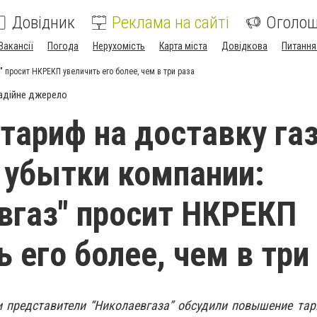
Довідник
Реклама на сайті
Оголо
Вакансії
Погода
Нерухомість
Карта міста
Довідкова
Питання
 просит НКРЕКП увеличить его более, чем в три раза
адійне джерело
тариф на доставку га
 убытки компании:
вгаз" просит НКРЕКП
 его более, чем в три
 представители “Николаевгаза” обсудили повышение тар