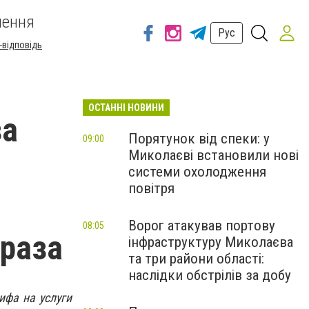
шення
Рус
-відповідь
ОСТАННІ НОВИНИ
за
Порятунок від спеки: у
09:00
Миколаєві встановили нові
системи охолодження
повітря
Ворог атакував портову
08:05
 раза
інфраструктуру Миколаєва
та три райони області:
наслідки обстрілів за добу
ифа на услуги