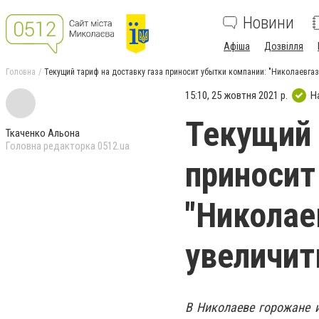
Новини
Афіша
Дозвілля
Головна
Текущий тариф на доставку газа приносит убытки компании: "Николаевгаз"
15:10, 25 жовтня 2021 р.
Н
Текущий 
Ткаченко Альона
Головна редакторка 0512.ua
приносит
"Николае
увеличить
В Николаеве горожане и