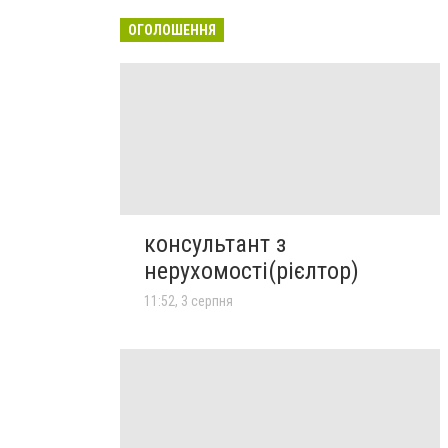
ОГОЛОШЕННЯ
консультант з
нерухомості(рієлтор)
11:52, 3 серпня