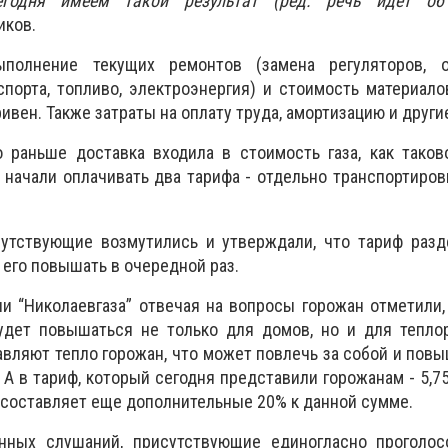
егодня имеем такой результат (ред. речь идет об 
иков.
олнение текущих ремонтов (замена регуляторов, о
порта, топливо, электроэнергия) и стоимость материало
ивен. Также затраты на оплату труда, амортизацию и друг
 раньше доставка входила в стоимость газа, как таков
 начали оплачивать два тарифа - отдельно транспортиров
утствующие возмутились и утверждали, что тариф разд
ы его повышать в очередной раз.
и “Николаевгаза” отвечая на вопросы горожан отметили,
будет повышаться не только для домов, но и для тепло
авляют тепло горожан, что может повлечь за собой и пов
 А в тариф, который сегодня представили горожанам - 5,75
 составляет еще дополнительные 20% к данной сумме.
нных слушаний, присутствующие единогласно проголос