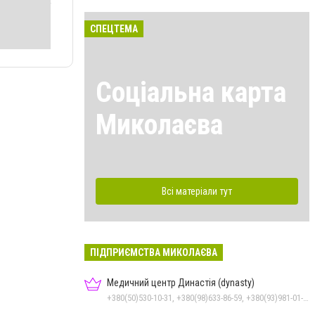
СПЕЦТЕМА
Соціальна карта
Миколаєва
Всі матеріали тут
ПІДПРИЄМСТВА МИКОЛАЄВА
Медичний центр Династія (dynasty)
+380(50)530-10-31, +380(98)633-86-59, +380(93)981-01-61