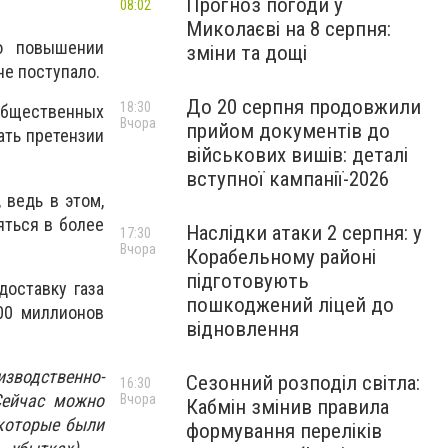
Прогноз погоди у
08:02
Миколаєві на 8 серпня:
 о повышении
зміни та дощі
не поступало.
До 20 серпня продовжили
18:30
общественных
Вчора
прийом документів до
ать претензии
військових вишів: деталі
вступної кампанії-2026
 ведь в этом,
яться в более
Наслідки атаки 2 серпня: у
17:30
Вчора
Корабельному районі
підготовують
доставку газа
пошкоджений ліцей до
00 миллионов
відновлення
изводственно-
Сезонний розподіл світла:
16:30
Сейчас можно
Вчора
Кабмін змінив правила
 которые были
формування переліків