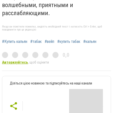
волшебными, приятными и
расслабляющими.
Якщо ви помітили помилку, виділіть необхідний текст і натисніть Ctrl + Enter, щоб
повідомити про це редакцію
#Купить кальян
#табак
#вейп
#купить табак
#кальян
0,0
Авторизуйтесь
, щоб оцінити
Діліться цією новиною та підписуйтесь на наші канали