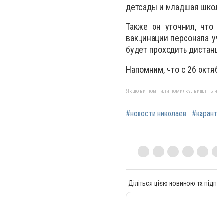
детсады и младшая школ
Также он уточнил, что
вакцинации персонала у
будет проходить дистан
Напомним, что с 26 октя
Якщо ви помітили помилку, виділіть нео
#новости николаев
#карант
Діліться цією новиною та підп