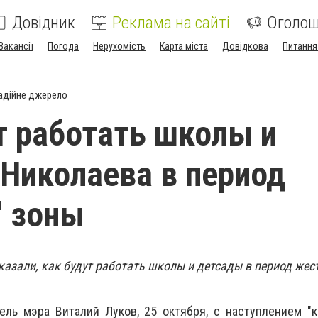
Довідник
Реклама на сайті
Оголо
Вакансії
Погода
Нерухомість
Карта міста
Довідкова
Питання
адійне джерело
т работать школы и
Николаева в период
" зоны
казали, как будут работать школы и детсады в период жес
ель мэра Виталий Луков, 25 октября, с наступлением "