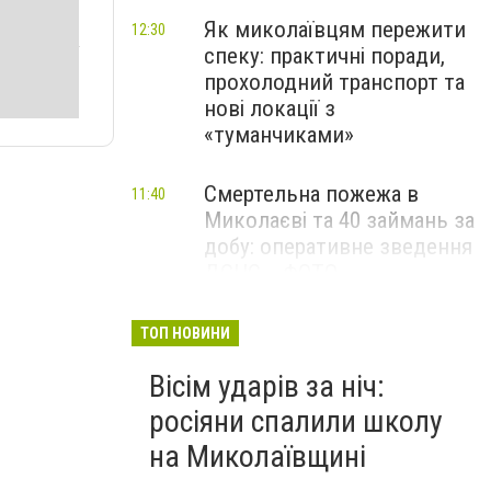
Як миколаївцям пережити
12:30
спеку: практичні поради,
прохолодний транспорт та
нові локації з
«туманчиками»
Смертельна пожежа в
11:40
Миколаєві та 40 займань за
добу: оперативне зведення
ДСНС, - ФОТО
Смертельна ДТП за участі
11:00
ТОП НОВИНИ
трьох авто поблизу
Вісім ударів за ніч:
Миколаєва: один загиблий
та поранена, - ФОТО
росіяни спалили школу
на Миколаївщині