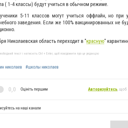
а ( 1-4 классы) будут учиться в обычном режиме.
 ученики 5-11 классов могут учиться оффлайн, но при 
чебного заведения. Если же 100% вакцинированных не буд
ционно.
бря Николаевская область переходит в "
красную
" карантин
бхідний текст і натисніть Ctrl + Enter, щоб повідомити про це редакцію
ин николаев
#школы николаев
0,0
Оцініть першим
Авторизуйтесь
, щоб
исуйтесь на наші канали