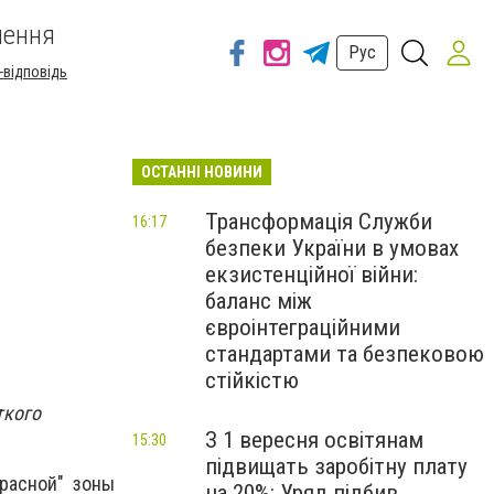
шення
Рус
-відповідь
ОСТАННІ НОВИНИ
Трансформація Служби
16:17
безпеки України в умовах
екзистенційної війни:
баланс між
євроінтеграційними
стандартами та безпековою
стійкістю
ткого
З 1 вересня освітянам
15:30
підвищать заробітну плату
красной" зоны
на 20%: Уряд підбив