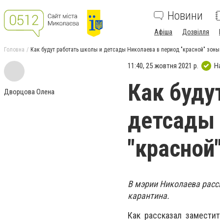
Новини
Афіша
Дозвілля
Головна
Как будут работать школы и детсады Николаева в период "красной" зоны
11:40, 25 жовтня 2021 р.
Н
Как буду
Дворцова Олена
детсады 
"красной
В мэрии Николаева расс
карантина.
Как рассказал заместит