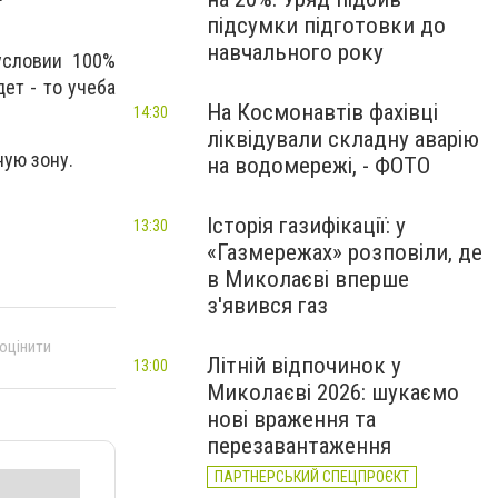
підсумки підготовки до
навчального року
условии 100%
ет - то учеба
На Космонавтів фахівці
14:30
ліквідували складну аварію
ную зону.
на водомережі, - ФОТО
Історія газифікації: у
13:30
«Газмережах» розповіли, де
в Миколаєві вперше
з'явився газ
 оцінити
Літній відпочинок у
13:00
Миколаєві 2026: шукаємо
нові враження та
перезавантаження
ПАРТНЕРСЬКИЙ СПЕЦПРОЄКТ