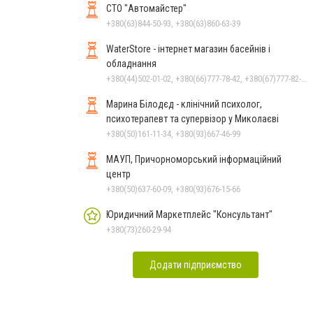
СТО "Автомайстер"
+380(63)844-50-93, +380(63)860-63-39
WaterStore - інтернет магазин басейнів і
обладнання
+380(44)502-01-02, +380(66)777-78-42, +380(67)777-82-19, +380(67)890-80-80, +380(73)890-80-80, +380(44)502-01-03
Марина Білодєд - клінічний психолог,
психотерапевт та супервізор у Миколаєві
+380(50)161-11-34, +380(93)667-46-99
МАУП, Причорноморський інформаційний
центр
+380(50)637-60-09, +380(93)676-15-66
Юридичний Маркетплейс "Консультант"
+380(73)260-29-94
Додати підприємство