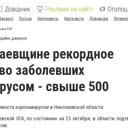
Довідник
Реклама на сайті
Оголо
Вакансії
Погода
Нерухомість
Карта міста
Довідкова
Питання
выше 500
адійне джерело
аевщине рекордное
во заболевших
русом - свыше 500
емости коронавирусом в Николаевской области.
вской ОГА, по состоянию на 25 октября, в области под
сом: