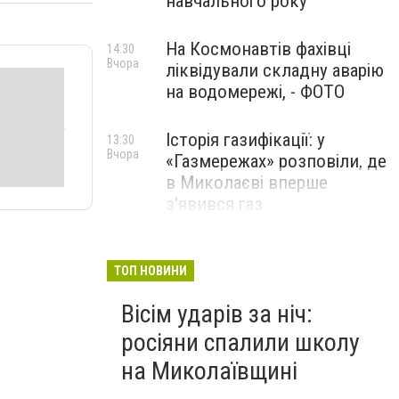
навчального року
На Космонавтів фахівці
14:30
Вчора
ліквідували складну аварію
на водомережі, - ФОТО
Історія газифікації: у
13:30
Вчора
«Газмережах» розповіли, де
в Миколаєві вперше
з'явився газ
Літній відпочинок у
13:00
Вчора
Миколаєві 2026: шукаємо
ТОП НОВИНИ
нові враження та
Вісім ударів за ніч:
перезавантаження
росіяни спалили школу
ПАРТНЕРСЬКИЙ СПЕЦПРОЄКТ
на Миколаївщині