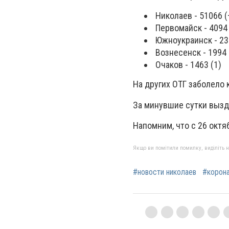
Николаев - 51066 (
Первомайск - 4094 
Южноукраинск - 23
Вознесенск - 1994 
Очаков - 1463 (1)
На других ОТГ заболело 
За минувшие сутки вызд
Напомним, что с 26 октя
Якщо ви помітили помилку, виділіть нео
#новости николаев
#корона