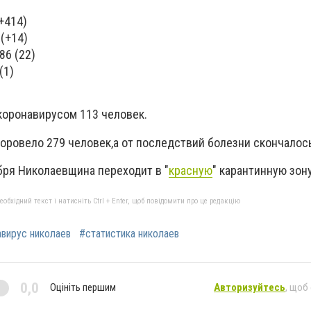
+414)
(+14)
86 (22)
(1)
коронавирусом 113 человек.
оровело 279 человек,а от последствий болезни скончалось
бря Николаевщина переходит в "
красную
" карантинную зон
бхідний текст і натисніть Ctrl + Enter, щоб повідомити про це редакцію
вирус николаев
#статистика николаев
0,0
Оцініть першим
Авторизуйтесь
, щоб