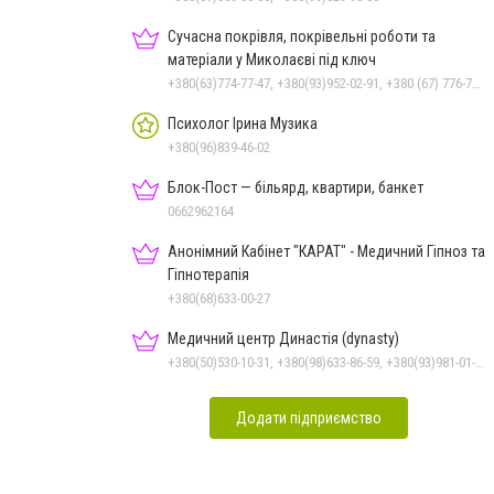
Сучасна покрівля, покрівельні роботи та
матеріали у Миколаєві під ключ
+380(63)774-77-47, +380(93)952-02-91, +380 (67) 776-74-07
Психолог Ірина Музика
+380(96)839-46-02
Блок-Пост — більярд, квартири, банкет
0662962164
Анонімний Кабінет "КАРАТ" - Медичний Гіпноз та
Гіпнотерапія
+380(68)633-00-27
Медичний центр Династія (dynasty)
+380(50)530-10-31, +380(98)633-86-59, +380(93)981-01-61
Додати підприємство