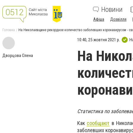
Новини
Афіша
Дозвілля
Головна
На Николаевщине рекордное количество заболевших коронавирусом - с
10:40, 25 жовтня 2021 р.
Н
На Никол
Дворцова Олена
количест
коронави
Статистика по заболева
Как
сообщают
в Николае
заболевших коронавиру