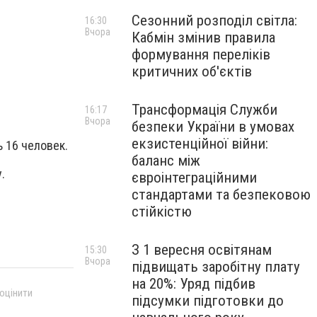
Сезонний розподіл світла:
16:30
Вчора
Кабмін змінив правила
формування переліків
критичних об'єктів
Трансформація Служби
16:17
Вчора
безпеки України в умовах
екзистенційної війни:
 16 человек.
баланс між
у.
євроінтеграційними
стандартами та безпековою
стійкістю
З 1 вересня освітянам
15:30
Вчора
підвищать заробітну плату
на 20%: Уряд підбив
 оцінити
підсумки підготовки до