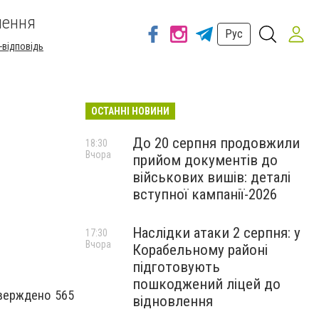
шення
Рус
-відповідь
ОСТАННІ НОВИНИ
До 20 серпня продовжили
18:30
Вчора
прийом документів до
військових вишів: деталі
вступної кампанії-2026
Наслідки атаки 2 серпня: у
17:30
Вчора
Корабельному районі
підготовують
пошкоджений ліцей до
тверждено 565
відновлення