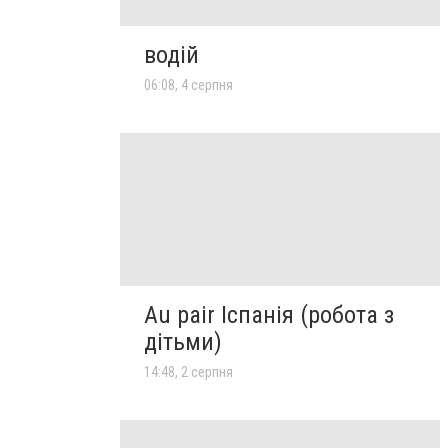
водій
06:08, 4 серпня
Au pair Іспанія (робота з
дітьми)
14:48, 2 серпня