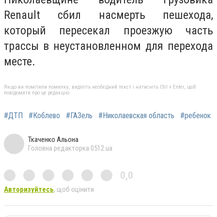
Renault сбил насмерть пешехода,
который пересекал проезжую часть
трассы в неустановленном для перехода
месте.
Якщо ви помітили помилку, виділіть необхідний текст і натисніть Ctrl + Enter, щоб
повідомити про це редакцію
#ДТП
#Коблево
#ГАЗель
#Николаевская область
#ребенок
Ткаченко Альона
Головна редакторка 0512.ua
0,0
Авторизуйтесь
, щоб оцінити