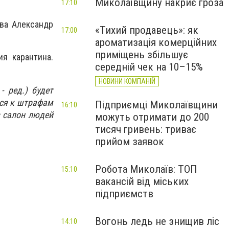
Миколаївщину накриє гроза
17:10
ва Александр
«Тихий продавець»: як
17:00
ароматизація комерційних
приміщень збільшує
я карантина.
середній чек на 10–15%
НОВИНИ КОМПАНІЙ
 ред.) будет
ься к штрафам
Підприємці Миколаївщини
16:10
в салон людей
можуть отримати до 200
тисяч гривень: триває
прийом заявок
Робота Миколаїв: ТОП
15:10
вакансій від міських
підприємств
Вогонь ледь не знищив ліс
14:10