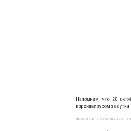
Напомним, что 20 октя
коронавирусом за сутки
Якщо ви помітили помилку, виділіть нео