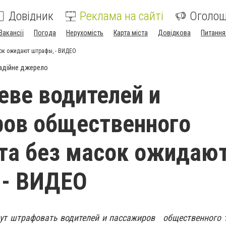
Довідник
Реклама на сайті
Оголо
Вакансії
Погода
Нерухомість
Карта міста
Довідкова
Питання
сок ожидают штрафы, - ВИДЕО
адійне джерело
еве водителей и
ров общественного
та без масок ожидаю
 - ВИДЕО
нут штрафовать водителей и пассажиров общественного 