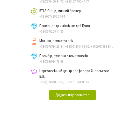
+380(67)400-44-77, +380(67)400-44-77
BTLS Group, митний брокер
+38 (067) 286-27-84
Пансіонат для літніх людей Грааль
+380(67)255-11-55
Мальва, стоматологія
+380(67)584-23-84, +38(0512)44-32-05, +380(99)538-33-25, +380(63)977-35-54
Пломбір, сучасна стоматологія
+380(98)984-73-68
Наркологічний центр професора Яновського
В.П.
+380(97)538-97-07, +380(51)264-06-57
Додати підприємство