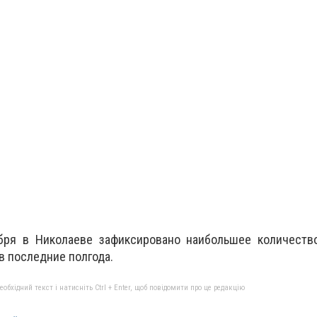
бря в Николаеве зафиксировано наибольшее количеств
 в последние полгода.
бхідний текст і натисніть Ctrl + Enter, щоб повідомити про це редакцію