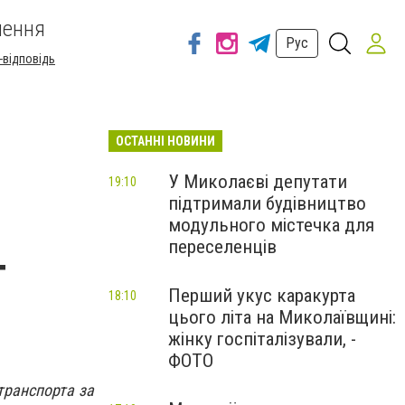
шення
Рус
-відповідь
ОСТАННІ НОВИНИ
У Миколаєві депутати
19:10
підтримали будівництво
модульного містечка для
переселенців
т
Перший укус каракурта
18:10
цього літа на Миколаївщині:
жінку госпіталізували, -
ФОТО
транспорта за