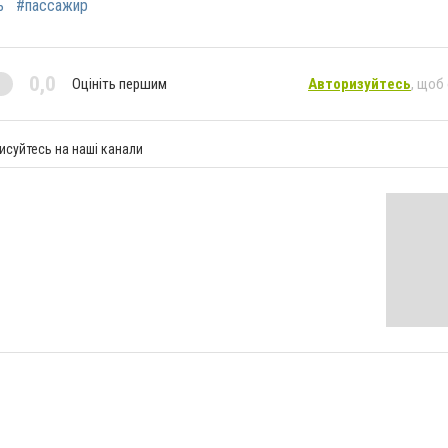
ь
#пассажир
0,0
Оцініть першим
Авторизуйтесь
, щоб
исуйтесь на наші канали