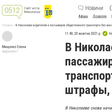
Новини
Афіша
Дозвілля
Головна
В Николаеве водителей и пассажиров общественного транспорта без ма
11:40, 20 жовтня 2021 р.
Н
В Никола
Мищенко Елена
журналист
пассажи
транспор
штрафы,
В Николаеве снова нач