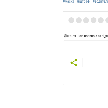
#маска
#штраф
#водител
Діліться цією новиною та підп