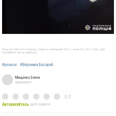
Якщо ви помітили помилку, виділіть необхідний текст і натисніть Ctrl + Enter, щоб
повідомити про це редакцію
#розыск
#Вероника Бесараб
Мищенко Елена
журналист
0,0
Авторизуйтесь
, щоб оцінити