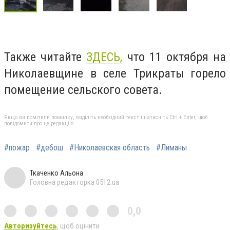
Также читайте
ЗДЕСЬ,
что 11 октября на
Николаевщине в селе Трикраты горело
помещение сельского совета.
Якщо ви помітили помилку, виділіть необхідний текст і натисніть Ctrl + Enter, щоб
повідомити про це редакцію
#пожар
#дебош
#Николаевская область
#Лиманы
Ткаченко Альона
Головна редакторка 0512.ua
0,0
Авторизуйтесь
, щоб оцінити