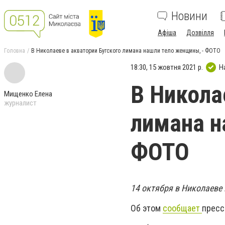
Новини
Афіша
Дозвілля
Головна
В Николаеве в акватории Бугского лимана нашли тело женщины, - ФОТО
18:30, 15 жовтня 2021 р.
Н
В Никола
Мищенко Елена
журналист
лимана н
ФОТО
14 октября в Николаеве
Об этом
сообщает
пресс