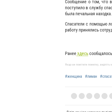
Сообщение о том, что 
поступило в службу спа
была печальная находка
Спасатели с помощью ло
работу принялись сотру
Ранее
здесь
сообщалось,
Якщо ви помітили помилку, виділіть нео
#женщина
#лиман
#спаса