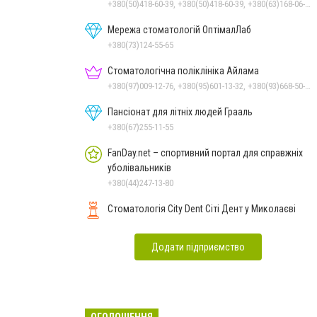
+380(50)418-60-39, +380(50)418-60-39, +380(63)168-06-92
Мережа стоматологій ОптімалЛаб
+380(73)124-55-65
Стоматологічна поліклініка Айлама
+380(97)009-12-76, +380(95)601-13-32, +380(93)668-50-62, +380(51)259-06-88
Пансіонат для літніх людей Грааль
+380(67)255-11-55
FanDay.net – спортивний портал для справжніх
уболівальників
+380(44)247-13-80
Стоматологія City Dent Сіті Дент у Миколаєві
Додати підприємство
ОГОЛОШЕННЯ