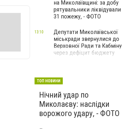
на Миколаївщині: за добу
рятувальники ліквідували
31 пожежу, - ФОТО
Депутати Миколаївської
13:10
міськради звернулися до
Верховної Ради та Кабміну
через дефіцит бюджету
ТОП НОВИНИ
Нічний удар по
Миколаєву: наслідки
ворожого удару, - ФОТО