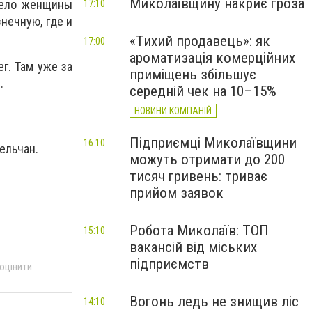
Миколаївщину накриє гроза
 тело женщины
17:10
нечную, где и
«Тихий продавець»: як
17:00
ароматизація комерційних
г. Там уже за
приміщень збільшує
я.
середній чек на 10–15%
НОВИНИ КОМПАНІЙ
Підприємці Миколаївщини
16:10
сельчан.
можуть отримати до 200
тисяч гривень: триває
прийом заявок
Робота Миколаїв: ТОП
15:10
вакансій від міських
підприємств
 оцінити
Вогонь ледь не знищив ліс
14:10