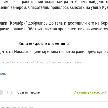
в лимане на расстоянии около метра от берега найдено
сения вечером. Спасателям пришлось выехать на улицу Куз
.
дки “Колибри” добрались до тела и доставили его на бере
дники полиции. Обстоятельства происшествия выясняютс
Спасатели достали тело женщины
 что на Николаевщине мужчина гранатой ранил двух одно
бхідний текст і натисніть Ctrl + Enter, щоб повідомити про це редакцію
тели
0,0
Оцініть першим
Авторизуйтесь
, щоб