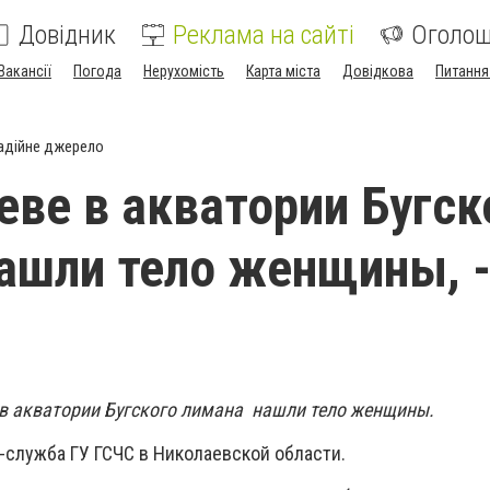
Довідник
Реклама на сайті
Оголо
Вакансії
Погода
Нерухомість
Карта міста
Довідкова
Питання
адійне джерело
еве в акватории Бугск
ашли тело женщины, 
 в акватории Бугского лимана нашли тело женщины.
-служба ГУ ГСЧС в Николаевской области.