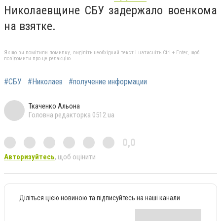
Николаевщине СБУ задержало военкома
на взятке.
Якщо ви помітили помилку, виділіть необхідний текст і натисніть Ctrl + Enter, щоб
повідомити про це редакцію
#СБУ
#Николаев
#получение информации
Ткаченко Альона
Головна редакторка 0512.ua
0,0
Авторизуйтесь
, щоб оцінити
Діліться цією новиною та підписуйтесь на наші канали