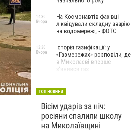
навчального року
На Космонавтів фахівці
14:30
Вчора
ліквідували складну аварію
на водомережі, - ФОТО
Історія газифікації: у
13:30
Вчора
«Газмережах» розповіли, де
в Миколаєві вперше
з'явився газ
Літній відпочинок у
13:00
Вчора
Миколаєві 2026: шукаємо
ТОП НОВИНИ
ДТП в Николаеве
нові враження та
Полиция
Вісім ударів за ніч:
перезавантаження
росіяни спалили школу
ПАРТНЕРСЬКИЙ СПЕЦПРОЄКТ
на Миколаївщині