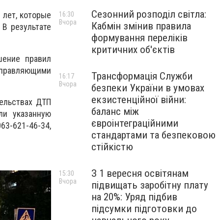
Сезонний розподіл світла:
 лет, которые
16:30
Вчора
Кабмін змінив правила
 В результате
формування переліків
критичних об'єктів
шение правил
управляющими
Трансформація Служби
16:17
Вчора
безпеки України в умовах
екзистенційної війни:
ельствах ДТП
баланс між
ли указанную
євроінтеграційними
063-621-46-34,
стандартами та безпековою
стійкістю
З 1 вересня освітянам
15:30
Вчора
підвищать заробітну плату
на 20%: Уряд підбив
підсумки підготовки до