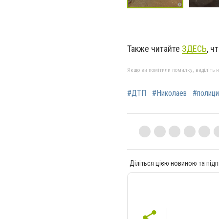
Также читайте
ЗДЕСЬ
, ч
Якщо ви помітили помилку, виділіть нео
#ДТП
#Николаев
#полици
Діліться цією новиною та підп