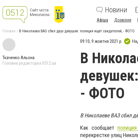
Новини
Афіша
Дозвілля
Головна
В Николаеве ВАЗ сбил двух девушек: полиция ищет свидетелей, - ФОТО
09:10, 9 жовтня 2021 р.
На
В Никола
Ткаченко Альона
Головна редакторка 0512.ua
девушек:
- ФОТО
В Николаеве ВАЗ сбил д
Как сообщает
полиция
перекрестке улиц Никол