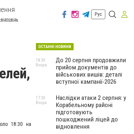
шення
Рус
-відповідь
ОСТАННІ НОВИНИ
До 20 серпня продовжили
18:30
Вчора
прийом документів до
елей,
військових вишів: деталі
вступної кампанії-2026
Наслідки атаки 2 серпня: у
17:30
Вчора
Корабельному районі
підготовують
пошкоджений ліцей до
оло 18:30 на
відновлення