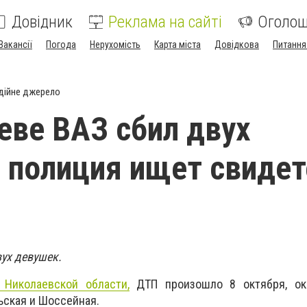
Довідник
Реклама на сайті
Оголо
Вакансії
Погода
Нерухомість
Карта міста
Довідкова
Питання
дійне джерело
еве ВАЗ сбил двух
 полиция ищет свидет
вух девушек.
 Николаевской области,
ДТП произошло 8 октября, ок
ьская и Шоссейная.