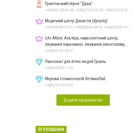
Гранітна майстерня "Душа"
+38(093) 308-81-96, +380(67)297-61-89, +380(51)272-01-73, +380(93)308-81-89
Медичний центр Династія (dynasty)
+380(93)981-01-61, +380(98)633-86-59, +380(50)530-10-31
Life Altera. Альтера, наркологічний центр,
лікування наркоманії, лікування алкоголізму,
зняття ломки
+380(97)741-44-47
Пансіонат для літніх людей Грааль
+380(67)255-11-55
Мережа стоматологій ОптімалЛаб
+380(73)124-55-65
Додати підприємство
ОГОЛОШЕННЯ