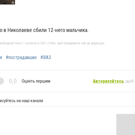
то в
Николаеве сбили 12-него мальчика.
бхідний текст і натисніть Ctrl + Enter, щоб повідомити про це редакцію
я
#пострадавшие
#ВАЗ
0,0
Оцініть першим
Авторизуйтесь
, щоб
исуйтесь на наші канали