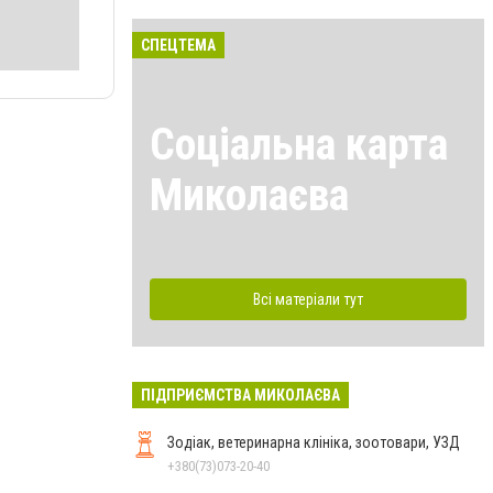
СПЕЦТЕМА
Соціальна карта
Миколаєва
Всі матеріали тут
ПІДПРИЄМСТВА МИКОЛАЄВА
Зодіак, ветеринарна клініка, зоотовари, УЗД
+380(73)073-20-40