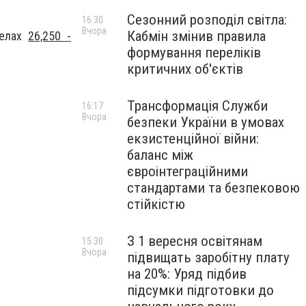
Сезонний розподіл світла:
16:30
Вчора
Кабмін змінив правила
делах
26,250 -
формування переліків
критичних об'єктів
Трансформація Служби
16:17
Вчора
безпеки України в умовах
екзистенційної війни:
баланс між
євроінтеграційними
стандартами та безпековою
стійкістю
З 1 вересня освітянам
15:30
Вчора
підвищать заробітну плату
на 20%: Уряд підбив
підсумки підготовки до