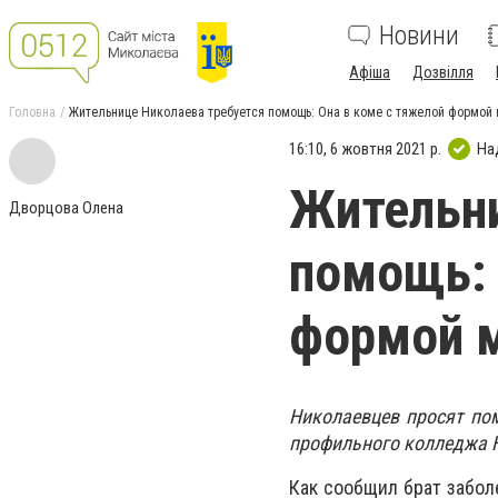
Новини
Афіша
Дозвілля
Головна
Жительнице Николаева требуется помощь: Она в коме с тяжелой формой 
16:10, 6 жовтня 2021 р.
На
Жительни
Дворцова Олена
помощь: 
формой м
Николаевцев просят пом
профильного колледжа Н
Как сообщил брат забол