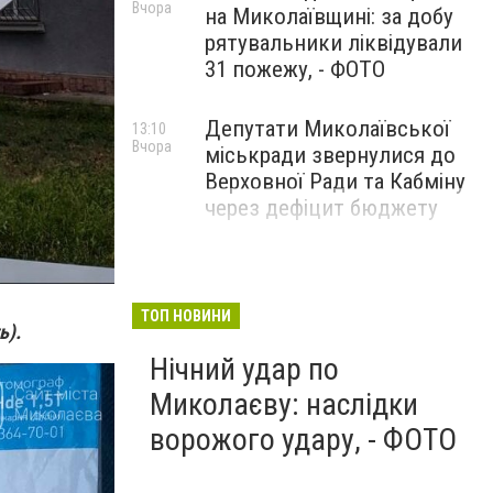
Вчора
на Миколаївщині: за добу
рятувальники ліквідували
31 пожежу, - ФОТО
Депутати Миколаївської
13:10
Вчора
міськради звернулися до
Верховної Ради та Кабміну
через дефіцит бюджету
ТОП НОВИНИ
ь).
Нічний удар по
Миколаєву: наслідки
ворожого удару, - ФОТО