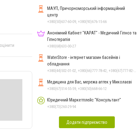
МАУП, Причорноморський інформаційний
центр
+380(50)637-60-09, +380(93)676-15-66
Анонімний Кабінет "КАРАТ" - Медичний Гіпноз та
Гіпнотерапія
 оцінити
+380(68)633-00-27
WaterStore - інтернет магазин басейнів і
обладнання
+380(44)502-01-02, +380(66)777-78-42, +380(67)777-82-19, +380(67)890-80-80, +380(73)890-80-80, +380(44)502-01-03
Медицина для Вас, мережа аптек у Миколаєві
+380(67)514-55-59, +380(50)668-66-12
Юридичний Маркетплейс "Консультант"
+380(73)260-29-94
Додати підприємство