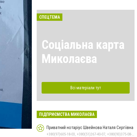
СПЕЦТЕМА
Соціальна карта
Миколаєва
Всі матеріали тут
ПІДПРИЄМСТВА МИКОЛАЄВА
Приватний нотаріус Швейнова Наталя Сергіївна
+380(97)605-18-03, +380(51)267-40-07, +380(93)375-08-48