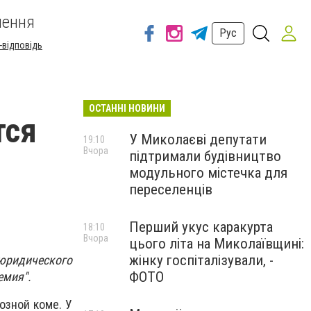
шення
Рус
-відповідь
ОСТАННІ НОВИНИ
тся
У Миколаєві депутати
19:10
Вчора
підтримали будівництво
модульного містечка для
переселенців
Перший укус каракурта
18:10
Вчора
цього літа на Миколаївщині:
жінку госпіталізували, -
 юридического
ФОТО
емия".
озной коме. У