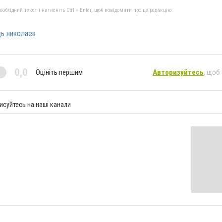
бхідний текст і натисніть Ctrl + Enter, щоб повідомити про це редакцію
ь николаев
0,0
Оцініть першим
Авторизуйтесь
, щоб
исуйтесь на наші канали