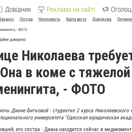
Довідник
Реклама на сайті
Оголо
Вакансії
Погода
Нерухомість
Карта міста
Довідкова
Питання
менингита, - ФОТО
дійне джерело
це Николаева требуе
Она в коме с тяжелой
енингита, - ФОТО
очь Диане Битковой - студентке 2 курса Николаевского
ационального университета "Одесская юридическая акад
евшей, его сестра - Диана находится сейчас в медикамент