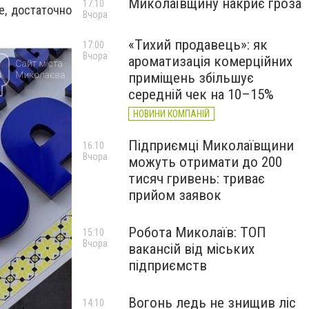
Миколаївщину накриє гроза
17:10
е, достаточно
Вчора
«Тихий продавець»: як
17:00
Вчора
ароматизація комерційних
приміщень збільшує
середній чек на 10–15%
НОВИНИ КОМПАНІЙ
Підприємці Миколаївщини
16:10
Вчора
можуть отримати до 200
тисяч гривень: триває
прийом заявок
Робота Миколаїв: ТОП
15:10
Вчора
вакансій від міських
підприємств
Вогонь ледь не знищив ліс
14:10