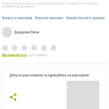
Якщо ви помітили помилку, виділіть необхідний текст і натисніть Ctrl + Enter, щоб
повідомити про це редакцію
#новости николаев
#пенсия николаев
#какая пенсия в украине
Дворцова Олена
Авторизуйтесь
, щоб оцінити
Діліться цією новиною та підписуйтесь на наші канали