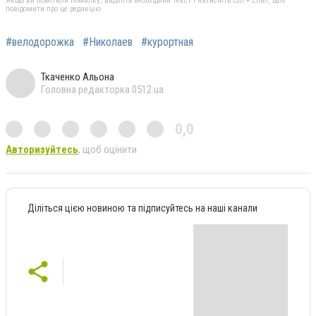
Якщо ви помітили помилку, виділіть необхідний текст і натисніть Ctrl + Enter, щоб
повідомити про це редакцію
#велодорожка
#Николаев
#курортная
Ткаченко Альона
Головна редакторка 0512.ua
0,0
Авторизуйтесь
, щоб оцінити
Діліться цією новиною та підписуйтесь на наші канали