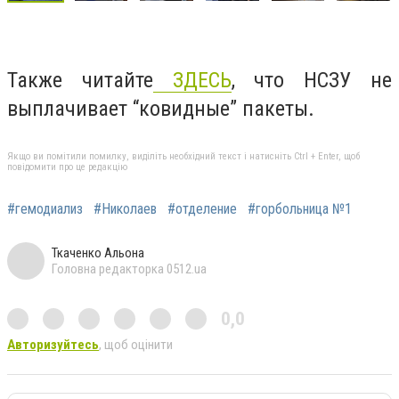
Также читайте
ЗДЕСЬ
, что
НСЗУ не
выплачивает “ковидные” пакеты.
Якщо ви помітили помилку, виділіть необхідний текст і натисніть Ctrl + Enter, щоб
повідомити про це редакцію
#гемодиализ
#Николаев
#отделение
#горбольница №1
Ткаченко Альона
Головна редакторка 0512.ua
0,0
Авторизуйтесь
, щоб оцінити