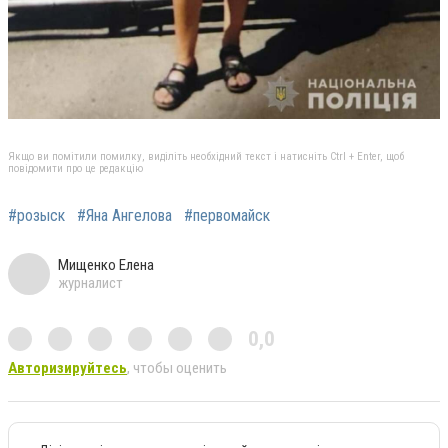
Якщо ви помітили помилку, виділіть необхідний текст і натисніть Ctrl + Enter, щоб
повідомити про це редакцію
#розыск
#Яна Ангелова
#первомайск
Мищенко Елена
журналист
0,0
Авторизируйтесь
, чтобы оценить