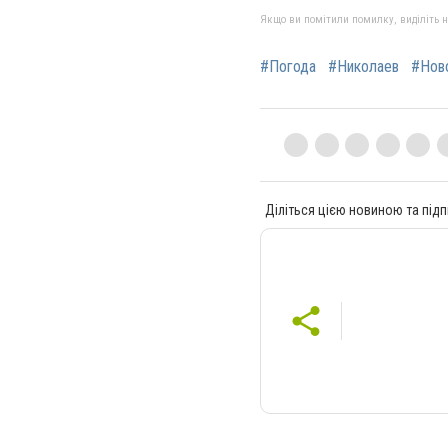
Якщо ви помітили помилку, виділіть нео
#Погода
#Николаев
#Нов
Діліться цією новиною та підп