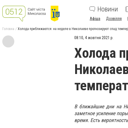
Новини
Афіша
Дозвілля
Головна
Холода приближаются: на неделе в Николаеве прогнозируют спад темпе
08:10, 4 жовтня 2021 р.
Холода п
Николаев
темпера
В ближайшие дни на Ни
заметное усиление поры
время. Есть вероятност