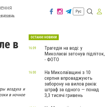
шення
Рус
-відповідь
ОСТАННІ НОВИНИ
ле в
Трагедія на воді: у
16:09
Миколаєві затонув підліток,
- ФОТО
На Миколаївщині з 10
16:00
серпня впроваджують
заборону на вилов раків:
ры воздуха и
штраф за одного — понад
озки в ночное
3,3 тисячі гривень