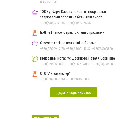
0662962164
ТОВ БудФірм Висота - висотні, покрівельні,
зварювальні роботи на будь-якій висоті
+380(63)893-91-66, +380(66)483-65-05
hotline.finance: Сервіс Онлайн Страхування
Стоматологічна поліклініка Айлама
+380(97)009-12-76, +380(95)601-13-32, +380(93)668-50-62, +380(51)259-06-88
Приватний нотаріус Швейнова Наталя Сергіївна
+380(97)605-18-03, +380(51)267-40-07, +380(93)375-08-48
СТО "Автомайстер"
+380(63)860-63-39, +380(63)844-50-93
Додати підприємство