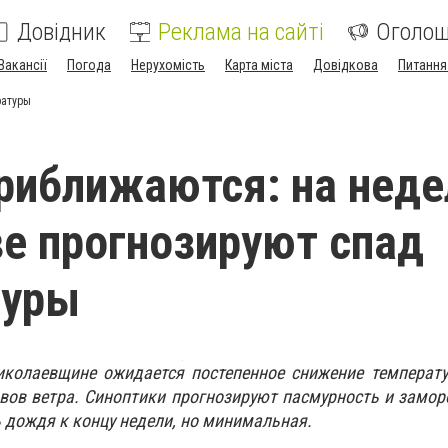
Довідник
Реклама на сайті
Оголо
Вакансії
Погода
Нерухомість
Карта міста
Довідкова
Питання
ратуры
риближаются: на неде
е прогнозируют спад
туры
колаевщине ожидается постепенное снижение температу
вов ветра. Синоптики прогнозируют пасмурность и замор
ь дождя к концу недели, но минимальная.