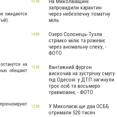
На Миколаївщині
15:30
запровадили карантин
через небезпечну томатну
ине ожидаются
міль
лтый
).
Озеро Солонець-Тузли
14:00
стрімко міліє та рожевіє
через аномальну спеку, -
ФОТО
останутся на
Вантажний фургон
13:00
очью обещают
вискочив на зустрічну смугу
під Одесою: у ДТП загинули
троє осіб та восьмеро
травмовані, - ФОТО
прогнозируют
У Миколаєві ще два ОСББ
12:00
отримали 520 тисяч