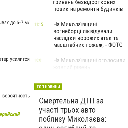
гривень безвідсоткових
позик на ремонти будинків
вах до 6-7 м/
На Миколаївщині
11:15
вогнеборці ліквідували
наслідки ворожих атак та
масштабних пожеж, - ФОТО
етер усилится
На Миколаївщині оголосили
10:01
жовтий рівень
небезпечності: очікуються
сильні шквали вітру
ТОП НОВИНИ
 вероятность
Смертельна ДТП за
участі трьох авто
ерийский
поблизу Миколаєва: