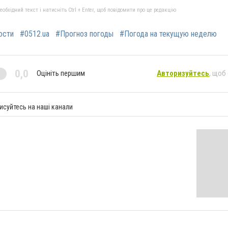
бхідний текст і натисніть Ctrl + Enter, щоб повідомити про це редакцію
ости
#0512.ua
#Прогноз погоды
#Погода на текущую неделю
0,0
Оцініть першим
Авторизуйтесь
, щоб
исуйтесь на наші канали