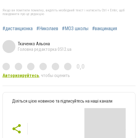
Якщо ви помітили помилку, виділіть необхідний текст і натисніть Ctrl + Enter, щоб
повідомити про це редакцію
#дистанционка
#Николаев
#МОЗ школы
#вакцинация
Ткаченко Альона
Головна редакторка 0512.ua
0,0
Авторизируйтесь
, чтобы оценить
Діліться цією новиною та підписуйтесь на наші канали