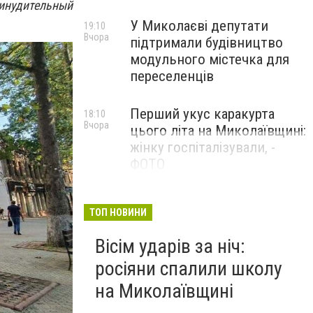
ринудительный
У Миколаєві депутати
19:10
Вчора
підтримали будівництво
модульного містечка для
переселенців
Перший укус каракурта
18:10
Вчора
цього літа на Миколаївщині:
жінку госпіталізували, -
ФОТО
ТОП НОВИНИ
Вісім ударів за ніч:
росіяни спалили школу
на Миколаївщині