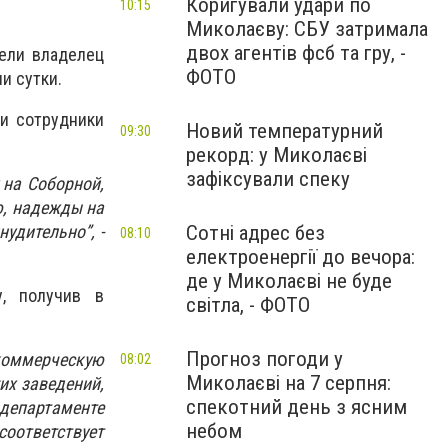
Коригували удари по
10:15
Миколаєву: СБУ затримала
двох агентів фсб та гру, -
ели владелец
ФОТО
ли сутки.
и сотрудники
Новий температурний
09:30
рекорд: у Миколаєві
зафіксували спеку
 на Соборной,
ю, надежды на
удительно”, -
Сотні адрес без
08:10
електроенергії до вечора:
де у Миколаєві не буде
у, получив в
світла, - ФОТО
Прогноз погоди у
 коммерческую
08:02
Миколаєві на 7 серпня:
их заведений,
спекотний день з ясним
департаменте
небом
соответствует