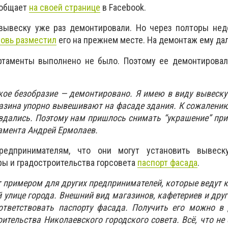
ообщает
на своей странице
в Facebook.
 вывеску уже раз демонтировали. Но через полторы нед
овь разместил
его на прежнем месте. На демонтаж ему да
таменты выполнено не было. Поэтому ее демонтировал
кое безобразие — демонтировано. Я имею в виду вывеску
азина упорно вывешивают на фасаде здания. К сожалени
дались. Поэтому нам пришлось снимать “украшение” прин
амента Андрей Ермолаев.
едпринимателям, что они могут установить вывеск
ры и градостроительства горсовета
паспорт фасада
.
ет примером для других предпринимателей, которые ведут
 улице города. Внешний вид магазинов, кафетериев и друг
ответствовать паспорту фасада. Получить его можно в 
ительства Николаевского городского совета. Всё, что не 