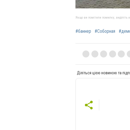
Якщо ви помітили помилку, виділіть нео
#баннер
#Соборная
#дем
Діліться цією новиною та підп