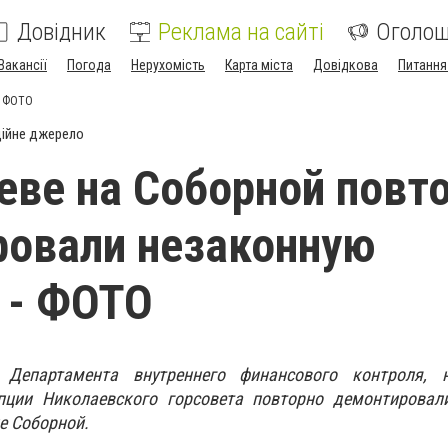
Довідник
Реклама на сайті
Оголо
Вакансії
Погода
Нерухомість
Карта міста
Довідкова
Питання
- ФОТО
ійне джерело
еве на Соборной повт
овали незаконную
 - ФОТО
 Департамента внутреннего финансового контроля,
пции Николаевского горсовета повторно демонтировал
це Соборной.