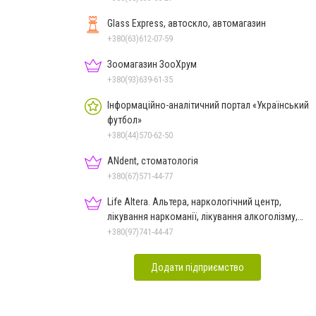
Glass Express, автоскло, автомагазин
+380(63)612-07-59
Зоомагазин ЗооХрум
+380(93)639-61-35
Інформаційно-аналітичний портал «Український
футбол»
+380(44)570-62-50
ANdent, стоматологія
+380(67)571-44-77
Life Altera. Альтера, наркологічний центр,
лікування наркоманії, лікування алкоголізму,
зняття ломки
+380(97)741-44-47
Додати підприємство