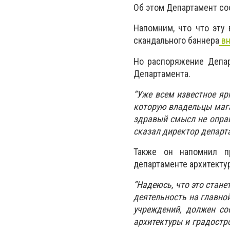
Об этом Департамент с
Напомним, что что эту
скандального баннера
вн
Но распоряжение Депар
Департамента.
“Уже всем известное яр
которую владельцы маг
здравый смысл не оправ
сказал директор департ
Также он напомнил пр
департаменте архитекту
“Надеюсь, что это стан
деятельность на главной
учреждений, должен со
архитектуры и градостро