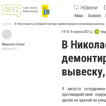
Новини
Афіша
Дозвілля
Головна
В Николаеве на Соборной повторно демонтировали незаконную вывеску, 
14:10, 9 серпня 2021 р.
Над
В Никола
Мищенко Елена
журналист
демонтир
вывеску,
9 августа сотрудники
противодействия корру
одном из зданий на ули