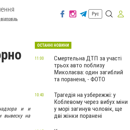
шення
Рус
-відповідь
ОСТАННІ НОВИНИ
орно
Смертельна ДТП за участі
11:00
трьох авто поблизу
Миколаєва: один загиблий
та поранена, - ФОТО
Трагедія на узбережжі: у
10:40
Коблевому через вибух міни
у морі загинув чоловік, ще
 надзора и и
дві жінки поранені
и вывеску на