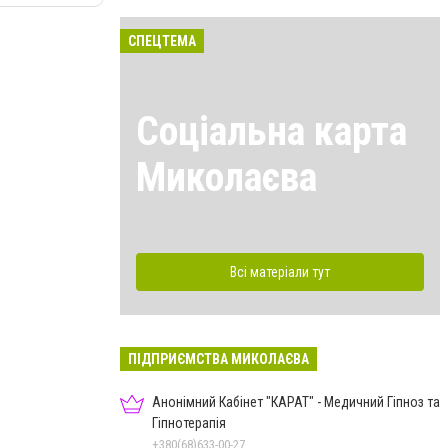
СПЕЦТЕМА
Соціальна карта
Миколаєва
Всі матеріали тут
ПІДПРИЄМСТВА МИКОЛАЄВА
Анонімний Кабінет "КАРАТ" - Медичний Гіпноз та
Гіпнотерапія
+380(68)633-00-27