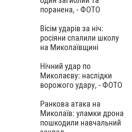
один загиблий та
поранена, - ФОТО
Вісім ударів за ніч:
росіяни спалили школу
на Миколаївщині
Нічний удар по
Миколаєву: наслідки
ворожого удару, - ФОТО
Ранкова атака на
Миколаїв: уламки дрона
пошкодили навчальний