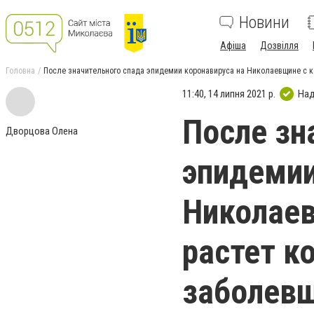
Новини
Афіша
Дозвілля
Головна
После значительного спада эпидемии коронавируса на Николаевщине с 
11:40, 14 липня 2021 р.
Над
После зн
Дворцова Олена
эпидемии
Николае
растет к
заболев