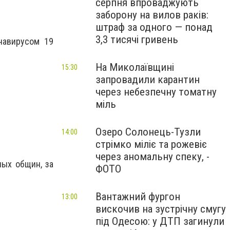
серпня впроваджують
заборону на вилов раків:
штраф за одного — понад
3,3 тисячі гривень
навирусом 19
На Миколаївщині
15:30
запровадили карантин
через небезпечну томатну
міль
Озеро Солонець-Тузли
14:00
стрімко міліє та рожевіє
через аномальну спеку, -
ных общин, за
ФОТО
Вантажний фургон
13:00
вискочив на зустрічну смугу
під Одесою: у ДТП загинули