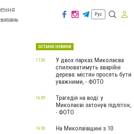
шення
Рус
-відповідь
ОСТАННІ НОВИНИ
У двох парках Миколаєва
17:30
спилюватимуть аварійні
дерева: містян просять бути
уважними, - ФОТО
Трагедія на воді: у
16:09
Миколаєві затонув підліток,
- ФОТО
На Миколаївщині з 10
16:00