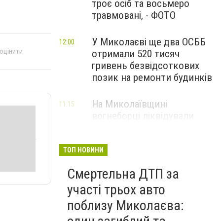
троє осіб та восьмеро
травмовані, - ФОТО
У Миколаєві ще два ОСББ
12:00
 оцінити
отримали 520 тисяч
гривень безвідсоткових
позик на ремонти будинків
На Миколаївщині
11:15
вогнеборці ліквідували
наслідки ворожих атак та
масштабних пожеж, - ФОТО
ТОП НОВИНИ
Смертельна ДТП за
участі трьох авто
поблизу Миколаєва: