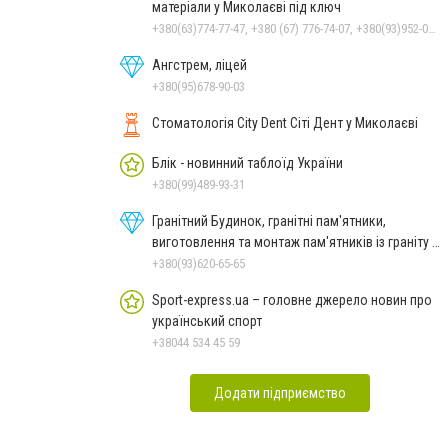
матеріали у Миколаєві під ключ
+380(63)774-77-47, +380 (67) 776-74-07, +380(93)952-02-91
Ангстрем, ліцей
+380(95)678-90-03
Стоматологія City Dent Сіті Дент у Миколаєві
Блік - новинний таблоїд України
+380(99)489-93-31
Гранітний Будинок, гранітні пам'ятники,
виготовлення та монтаж пам'ятників із граніту в
Миколаєві
+380(93)620-65-65
Sport-express.ua – головне джерело новин про
український спорт
+38044 534 45 59
Додати підприємство