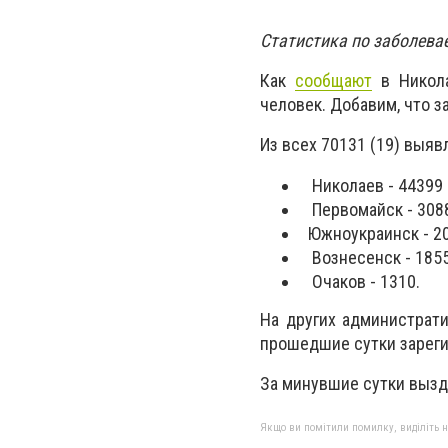
Статистика по заболева
Как
сообщают
в Никола
человек. Добавим, что за
Из всех 70131 (19) выя
Николаев - 44399 
Первомайск - 308
Южноукраинск - 20
Вознесенск - 1855 
Очаков - 1310.
На других администрати
прошедшие сутки зареги
За минувшие сутки выздо
Якщо ви помітили помилку, виділіть нео