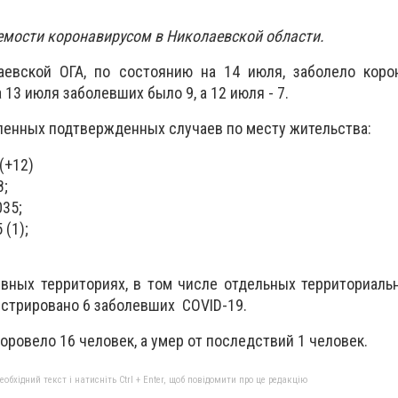
емости коронавирусом в Николаевской области.
евской ОГА, по состоянию на 14 июля, заболело коро
 13 июля заболевших было 9, а 12 июля - 7.
вленных подтвержденных случаев по месту жительства:
(+12)
8;
35;
(1);
вных территориях, в том числе отдельных территориаль
стрировано 6 заболевших COVID-19.
ровело 16 человек, а умер от последствий 1 человек.
бхідний текст і натисніть Ctrl + Enter, щоб повідомити про це редакцію