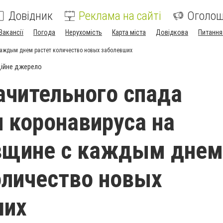
Довідник
Реклама на сайті
Оголо
Вакансії
Погода
Нерухомість
Карта міста
Довідкова
Питання
каждым днем растет количество новых заболевших
ійне джерело
ачительного спада
 коронавируса на
вщине с каждым днем
оличество новых
ших