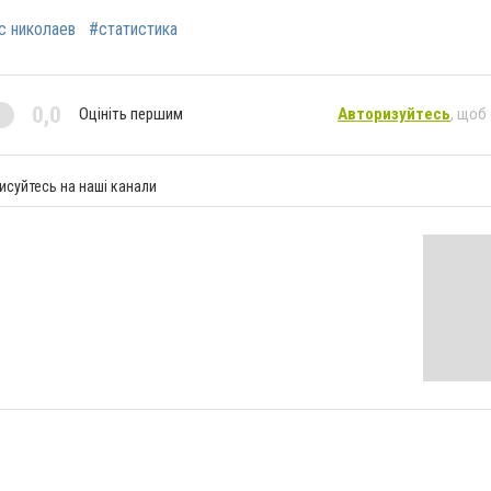
с николаев
#статистика
0,0
Оцініть першим
Авторизуйтесь
, щоб
исуйтесь на наші канали