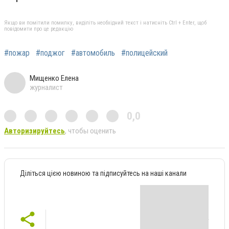
Якщо ви помітили помилку, виділіть необхідний текст і натисніть Ctrl + Enter, щоб
повідомити про це редакцію
#пожар
#поджог
#автомобиль
#полицейский
Мищенко Елена
журналист
0,0
Авторизируйтесь
, чтобы оценить
Діліться цією новиною та підписуйтесь на наші канали