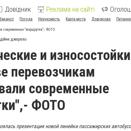
Довідник
Реклама на сайті
Оголо
Вакансії
Погода
Нерухомість
Карта міста
Довідкова
Питання
ли современные "маршрутки",- ФОТО
дійне джерело
еские и износостойки
е перевозчикам
вали современные
ки",- ФОТО
тоялась презентация новой линейки пассажирских автобус