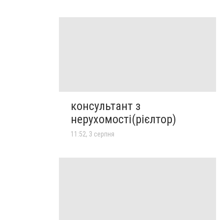
консультант з
нерухомості(рієлтор)
11:52, 3 серпня