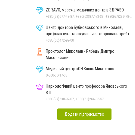
ZDRAVO, мережа медичних центрів ЗДРАВО
+380(98)677-48-87, +380(63)877-73-33, +380(67)239-78-51
Центр доктора Бубновського в Миколаєві,
профілактика та лікування захворювань хребта
і суглобів
+380(50)472-99-00
Проктолог Миколаїв - Рябець Дмитро
Миколайович
Медичний центр «ОН Клінік Миколаїв»
0-800-30-17-33
Наркологічний центр професора Яновського
В.П.
+380(97)538-97-07, +380(51)264-06-57
Додати підприємство