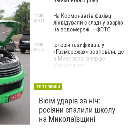
навчального року
На Космонавтів фахівці
14:30
Вчора
ліквідували складну аварію
на водомережі, - ФОТО
Історія газифікації: у
13:30
Вчора
«Газмережах» розповіли, де
в Миколаєві вперше
з'явився газ
Літній відпочинок у
13:00
Вчора
Миколаєві 2026: шукаємо
ТОП НОВИНИ
нові враження та
Вісім ударів за ніч:
перезавантаження
росіяни спалили школу
ПАРТНЕРСЬКИЙ СПЕЦПРОЄКТ
Перевозчикам показали новые пассажирские авто
на Миколаївщині
маршрутки в Николаеве