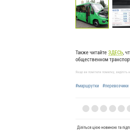
Также читайте
ЗДЕСЬ
, ч
общественном транспор
Якщо ви помітили помилку, виділіть нео
#маршрутки
#перевозчики
Діліться цією новиною та підп