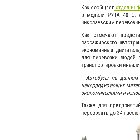
Как сообщает
отдел инф
о модели РУТА 40 С, к
николаевским перевозчи
Как отмечают предста
пассажирского автотра
экономичный двигатель
для перевозки людей с
транспортировки инвали
-
Автобусы на данном 
некорродирующих матери
экономическими и изно
Также для предприятий
перевозить до 34 пасса