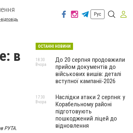
шення
Рус
-відповідь
ОСТАННІ НОВИНИ
е: в
До 20 серпня продовжили
18:30
Вчора
прийом документів до
військових вишів: деталі
вступної кампанії-2026
Наслідки атаки 2 серпня: у
17:30
Вчора
Корабельному районі
підготовують
пошкоджений ліцей до
відновлення
ов РУТА.