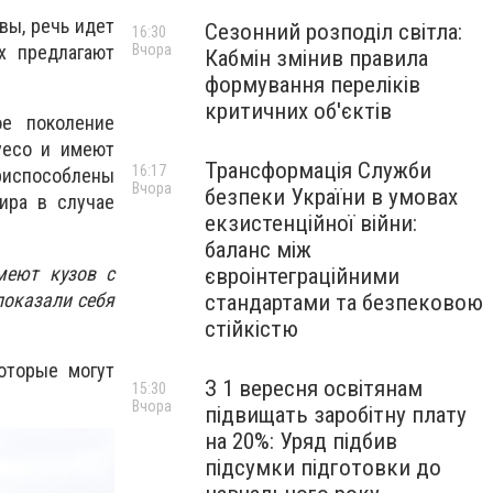
вы, речь идет
Сезонний розподіл світла:
16:30
Вчора
х предлагают
Кабмін змінив правила
формування переліків
критичних об'єктів
ое поколение
veco и имеют
Трансформація Служби
16:17
риспособлены
Вчора
безпеки України в умовах
ира в случае
екзистенційної війни:
баланс між
меют кузов с
євроінтеграційними
показали себя
стандартами та безпековою
стійкістю
оторые могут
З 1 вересня освітянам
15:30
Вчора
підвищать заробітну плату
на 20%: Уряд підбив
підсумки підготовки до