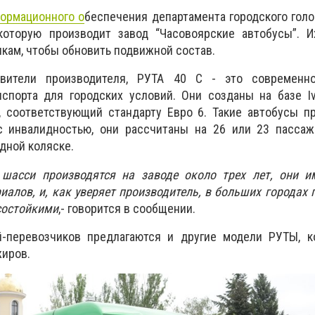
ормационного о
беспечения департамента городского голо
оторую производит завод “Часовоярские автобусы”. И
кам, чтобы обновить подвижной состав.
вители производителя, РУТА 40 С - это современн
нспорта для городских условий. Они созданы на базе I
, соответствующий стандарту Евро 6. Такие автобусы п
 инвалидностью, они рассчитаны на 26 или 23 пассаж
дной коляске.
шасси производятся на заводе около трех лет, они и
алов, и, как уверяет производитель, в больших городах 
состойкими
,- говорится в сообщении.
-перевозчиков предлагаются и другие модели РУТЫ, к
жиров.