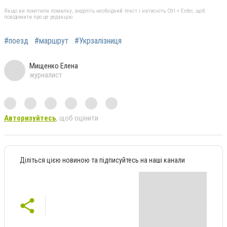
Якщо ви помітили помилку, виділіть необхідний текст і натисніть Ctrl + Enter, щоб
повідомити про це редакцію
#поезд
#маршрут
#Укрзалізниця
Мищенко Елена
журналист
Авторизуйтесь
, щоб оцінити
Діліться цією новиною та підписуйтесь на наші канали