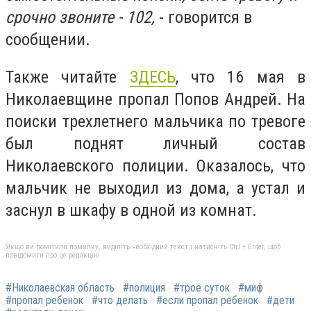
срочно звоните - 102,
- говорится в
сообщении.
Также читайте
ЗДЕСЬ
, что
16 мая в
Николаевщине пропал Попов Андрей. На
поиски трехлетнего мальчика по тревоге
был поднят личный состав
Николаевского полиции. Оказалось, что
мальчик не выходил из дома, а устал и
заснул в шкафу в одной из комнат.
Якщо ви помітили помилку, виділіть необхідний текст і натисніть Ctrl + Enter, щоб
повідомити про це редакцію
#Николаевская область
#полиция
#трое суток
#миф
#пропал ребенок
#что делать
#если пропал ребенок
#дети