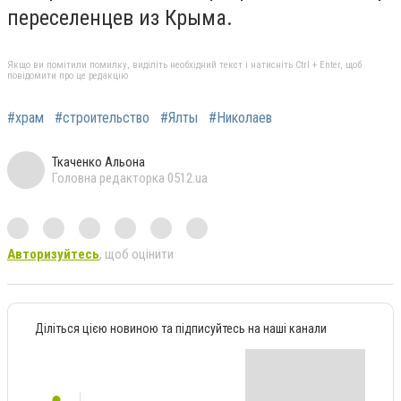
переселенцев из Крыма.
Якщо ви помітили помилку, виділіть необхідний текст і натисніть Ctrl + Enter, щоб
повідомити про це редакцію
#храм
#строительство
#Ялты
#Николаев
Ткаченко Альона
Головна редакторка 0512.ua
Авторизуйтесь
, щоб оцінити
Діліться цією новиною та підписуйтесь на наші канали