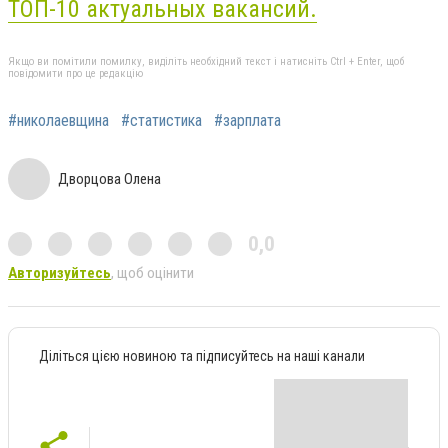
ТОП-10 актуальных вакансий.
Якщо ви помітили помилку, виділіть необхідний текст і натисніть Ctrl + Enter, щоб
повідомити про це редакцію
#николаевщина
#статистика
#зарплата
Дворцова Олена
0,0
Авторизуйтесь
, щоб оцінити
Діліться цією новиною та підписуйтесь на наші канали