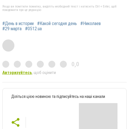
Якщо ви помітили помилку, виділіть необхідний текст і натисніть Ctrl + Enter, щоб
повідомити про це редакцію
#День в истории
#Какой сегодня день
#Николаев
#29 марта
#0512.ua
0,0
Авторизуйтесь
, щоб оцінити
Діліться цією новиною та підписуйтесь на наші канали