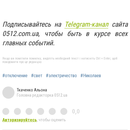
Подписывайтесь на
Telegram-канал
сайта
0512.com.ua, чтобы быть в курсе всех
главных событий.
Якщо ви помітили помилку, виділіть необхідний текст і натисніть Ctrl + Enter, щоб
повідомити про це редакцію
#отключение
#свет
#электричество
#Николаев
Ткаченко Альона
Головна редакторка 0512.ua
0,0
Авторизируйтесь
, чтобы оценить