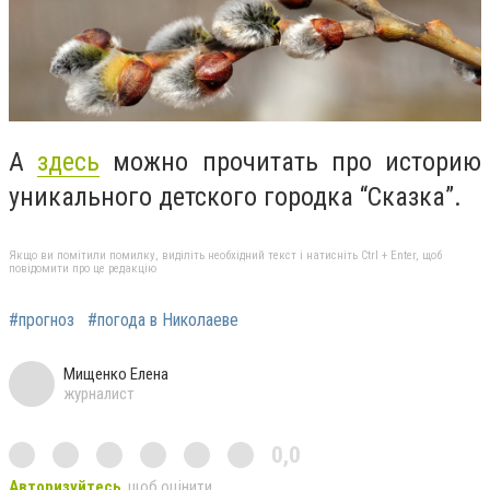
А
здесь
можно прочитать про историю
уникального детского городка “Сказка”.
Якщо ви помітили помилку, виділіть необхідний текст і натисніть Ctrl + Enter, щоб
повідомити про це редакцію
#прогноз
#погода в Николаеве
Мищенко Елена
журналист
0,0
Авторизуйтесь
, щоб оцінити