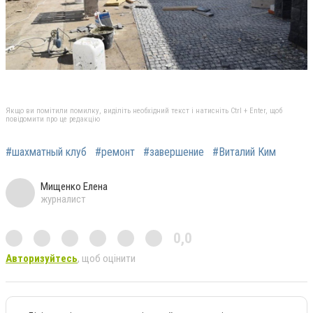
Якщо ви помітили помилку, виділіть необхідний текст і натисніть Ctrl + Enter, щоб
повідомити про це редакцію
#шахматный клуб
#ремонт
#завершение
#Виталий Ким
Мищенко Елена
журналист
0,0
Авторизуйтесь
, щоб оцінити