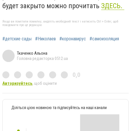
будет закрыто можно прочитать
ЗДЕСЬ.
Якщо ви помітили помилку, виділіть необхідний текст і натисніть Ctrl + Enter, щоб
повідомити про це редакцію
#детские сады
#Николаев
#коронавирус
#самоизоляция
Ткаченко Альона
Головна редакторка 0512.ua
0,0
Авторизуйтесь
, щоб оцінити
Діліться цією новиною та підписуйтесь на наші канали