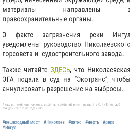
материалы направлены в
правоохранительные органы.
О факте загрязнения реки Ингул
уведомлены руководство Николаевского
горсовета и судостроительного завода.
Также читайте
ЗДЕСЬ
, что Николаевская
ОГА подала в суд на “Экотранс”, чтобы
аннулировать разрешение на выбросы.
Якщо ви помітили помилку, виділіть необхідний текст і натисніть Ctrl + Enter, щоб
повідомити про це редакцію
#пешеходный мост
#Николаев
#пятно
#нефть
#река
#Ингул