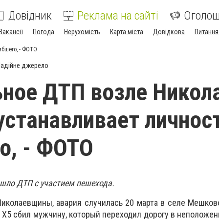
Довідник
Реклама на сайті
Оголо
Вакансії
Погода
Нерухомість
Карта міста
Довідкова
Питання
ибшего, - ФОТО
адійне джерело
ное ДТП возле Никол
устанавливает личнос
о, - ФОТО
шло ДТП с участием пешехода.
иколаевщины, авария случилась 20 марта в селе Мешков
X5 сбил мужчину, который переходил дорогу в неположен