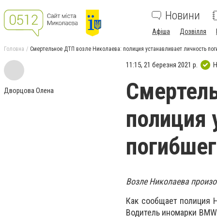
Новини
Афіша
Дозвілля
Головна
Смертельное ДТП возле Николаева: полиция устанавливает личность пог
11:15, 21 березня 2021 р.
Н
Смертель
Дворцова Олена
полиция 
погибшег
Возле Николаева произо
Как сообщает полиция Н
Водитель иномарки BMW 