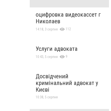
оцифровка видеокассет г
Николаев
112
14:18, 3 серпня
Услуги адвоката
9
10:43, 5 серпня
Досвідчений
кримінальний адвокат у
Києві
10:38, 5 серпня