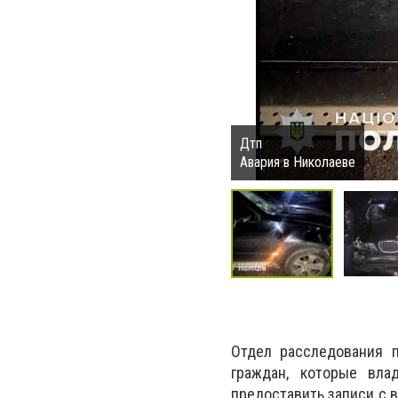
Дтп
Авария в Николаеве
Отдел расследования п
граждан, которые вла
предоставить записи с в