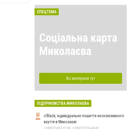
СПЕЦТЕМА
Соціальна карта
Миколаєва
Всі матеріали тут
ПІДПРИЄМСТВА МИКОЛАЄВА
o'Black, індивідуальне пошиття ексклюзивного
взуття в Миколаєві
+380(97)607-07-00, +380(67)765-48-81