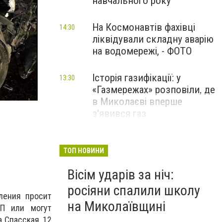
навчального року
На Космонавтів фахівці
14:30
ліквідували складну аварію
на водомережі, - ФОТО
Історія газифікації: у
13:30
Дтп
«Газмережах» розповіли, де
Авария в Николаеве
в Миколаєві вперше
з'явився газ
Літній відпочинок у
13:00
Миколаєві 2026: шукаємо
ТОП НОВИНИ
нові враження та
Вісім ударів за ніч:
перезавантаження
росіяни спалили школу
ПАРТНЕРСЬКИЙ СПЕЦПРОЄКТ
ления просит
на Миколаївщині
ТП или могут
 Спасская, 12