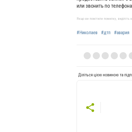
или звонить по телефона
Якщо ви помітили помилку, виділіть нео
#Николаев
#дтп
#авария
Діліться цією новиною та підп