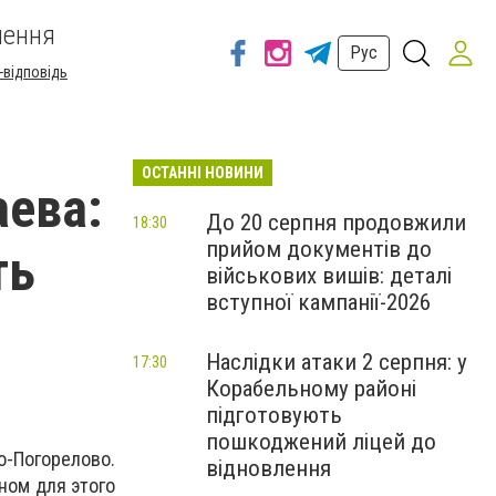
шення
Рус
-відповідь
ОСТАННІ НОВИНИ
аева:
До 20 серпня продовжили
18:30
прийом документів до
ть
військових вишів: деталі
вступної кампанії-2026
Наслідки атаки 2 серпня: у
17:30
Корабельному районі
підготовують
пошкоджений ліцей до
о-Погорелово.
відновлення
ном для этого