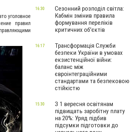
Сезонний розподіл світла:
16:30
Кабмін змінив правила
ато уголовное
формування переліків
шение правил
критичних об'єктів
управляющими
Трансформація Служби
16:17
безпеки України в умовах
екзистенційної війни:
баланс між
євроінтеграційними
стандартами та безпековою
стійкістю
З 1 вересня освітянам
15:30
підвищать заробітну плату
на 20%: Уряд підбив
підсумки підготовки до