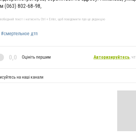
м (063) 802-68-98,
бхідний текст і натисніть Ctrl + Enter, щоб повідомити про це редакцію
#смертельное дтп
0,0
Оцініть першим
Авторизируйтесь
, ч
исуйтесь на наші канали